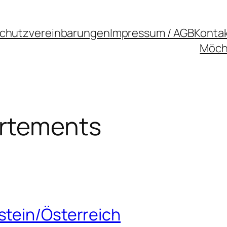
chutzvereinbarungen
Impressum / AGB
Konta
Möcht
rtements
stein/Österreich