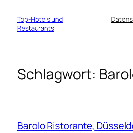
Zum
Inhalt
Top-Hotels und
Datens
springen
Restaurants
Schlagwort:
Barol
Barolo Ristorante, Düsseld