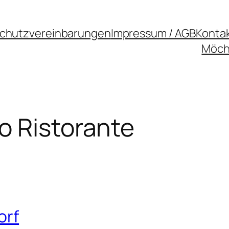
chutzvereinbarungen
Impressum / AGB
Konta
Möcht
o Ristorante
orf