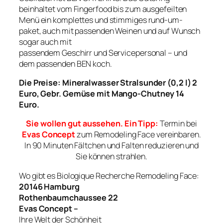
beinhaltet vom Fingerfood bis zum ausgefeilten
Menü ein komplettes und stimmiges rund-um-
paket, auch mit passenden Weinen und auf Wunsch
sogar auch mit
passendem Geschirr und Servicepersonal – und
dem passenden BEN koch.
Die Preise: Mineralwasser Stralsunder (0,2 l) 2
Euro, Gebr. Gemüse mit Mango-Chutney 14
Euro.
Sie wollen gut aussehen. Ein Tipp:
Termin bei
Evas Concept
zum Remodeling Face vereinbaren.
In 90 Minuten Fältchen und Falten reduzieren und
Sie können strahlen.
Wo gibt es Biologique Recherche Remodeling Face:
20146 Hamburg
Rothenbaumchaussee 22
Evas Concept –
Ihre Welt der Schönheit