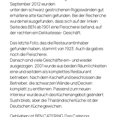
September 2012 wurden
unter den schwarz gestrichenen Rigipswänden gut
erhaltene alte Kacheln gefunden. Bei der Recherche
wurde herausgefunden, dass sich auf der linken
Seite des BEN ab 1901 eine Fleischerei befand, auf
der rechten ein Delikatesse- Geschäft.
Das letzte Foto, das die Restaurantinhaber
gefunden haben, stammt von 1923. Auch da gab es
noch die Fleischerei.
Danach sind viele Geschäfte ein- und wieder
ausgezogen. 2001 wurde aus beiden Räumlichkeiten
eine und seitdem als komplettes Restaurant
betrieben. Nach dem Kachelfund beschlossen die
Betreiber, die schwarzen Wände und Decken
komplett zu entfernen. Passend zum neuen
Interieur wurde auch das Küchenangebot geändert.
Sushi blieb, aber die Thailändische Küche ist der
Deutschen Küche gewichen.
Geblieben ist BEN CATERING. Das Catering