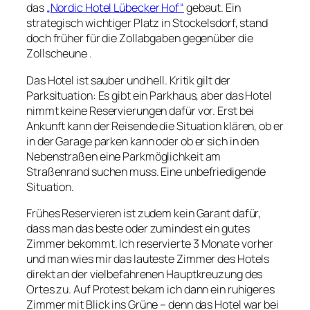
das
„Nordic Hotel Lübecker Hof“
gebaut. Ein
strategisch wichtiger Platz in Stockelsdorf, stand
doch früher für die Zollabgaben gegenüber die
Zollscheune .
Das Hotel ist sauber und hell. Kritik gilt der
Parksituation: Es gibt ein Parkhaus, aber das Hotel
nimmt keine Reservierungen dafür vor. Erst bei
Ankunft kann der Reisende die Situation klären, ob er
in der Garage parken kann oder ob er sich in den
Nebenstraßen eine Parkmöglichkeit am
Straßenrand suchen muss. Eine unbefriedigende
Situation.
Frühes Reservieren ist zudem kein Garant dafür,
dass man das beste oder zumindest ein gutes
Zimmer bekommt. Ich reservierte 3 Monate vorher
und man wies mir das lauteste Zimmer des Hotels
direkt an der vielbefahrenen Hauptkreuzung des
Ortes zu. Auf Protest bekam ich dann ein ruhigeres
Zimmer mit Blick ins Grüne – denn das Hotel war bei