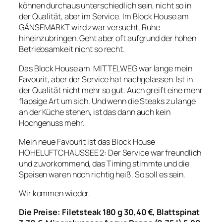
können durchaus unterschiedlich sein, nicht so in
der Qualität, aber im Service. Im Block House am
GÄNSEMARKT wird zwar versucht, Ruhe
hineinzubringen. Geht aber oft aufgrund der hohen
Betriebsamkeit nicht so recht.
Das Block House am MITTELWEG war lange mein
Favourit, aber der Service hat nachgelassen. Ist in
der Qualität nicht mehr so gut. Auch greift eine mehr
flapsige Art um sich. Und wenn die Steaks zu lange
an der Küche stehen, ist das dann auch kein
Hochgenuss mehr.
Mein neue Favourit ist das Block House
HOHELUFTCHAUSSEE 2: Der Service war freundlich
und zuvorkommend, das Timing stimmte und die
Speisen waren noch richtig heiß. So soll es sein.
Wir kommen wieder.
Die Preise: Filetsteak 180 g 30,40 €, Blattspinat