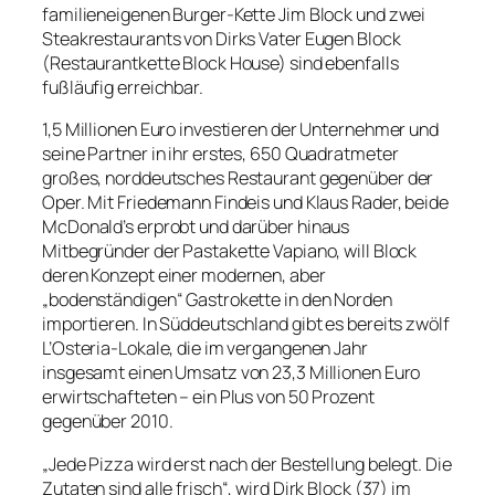
familieneigenen Burger-Kette Jim Block und zwei
Steakrestaurants von Dirks Vater Eugen Block
(Restaurantkette Block House) sind ebenfalls
fußläufig erreichbar.
1,5 Millionen Euro investieren der Unternehmer und
seine Partner in ihr erstes, 650 Quadratmeter
großes, norddeutsches Restaurant gegenüber der
Oper. Mit Friedemann Findeis und Klaus Rader, beide
McDonald’s erprobt und darüber hinaus
Mitbegründer der Pastakette Vapiano, will Block
deren Konzept einer modernen, aber
„bodenständigen“ Gastrokette in den Norden
importieren. In Süddeutschland gibt es bereits zwölf
L’Osteria-Lokale, die im vergangenen Jahr
insgesamt einen Umsatz von 23,3 Millionen Euro
erwirtschafteten – ein Plus von 50 Prozent
gegenüber 2010.
„Jede Pizza wird erst nach der Bestellung belegt. Die
Zutaten sind alle frisch“, wird Dirk Block (37) im