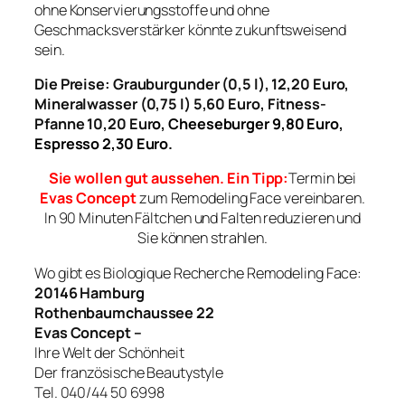
ohne Konservierungsstoffe und ohne
Geschmacksverstärker könnte zukunftsweisend
sein.
Die Preise: Grauburgunder (0,5 l), 12,20 Euro,
Mineralwasser (0,75 l) 5,60
Euro,
Fitness-
Pfanne 10,20
Eur
o,
Cheeseburger 9,80
Euro,
Espresso 2,30
Euro.
Sie wollen gut aussehen. Ein Tipp:
Termin bei
Evas Concept
zum Remodeling Face vereinbaren.
In 90 Minuten Fältchen und Falten reduzieren und
Sie können strahlen.
Wo gibt es Biologique Recherche Remodeling Face:
20146 Hamburg
Rothenbaumchaussee 22
Evas Concept –
Ihre Welt der Schönheit
Der französische Beautystyle
Tel. 040/44 50 6998