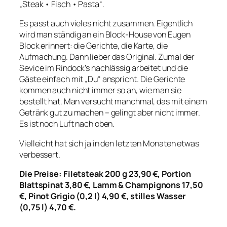
„Steak • Fisch • Pasta“.
Es passt auch vieles nicht zusammen. Eigentlich
wird man ständig an ein Block-House von Eugen
Block erinnert: die Gerichte, die Karte, die
Aufmachung. Dann lieber das Original. Zumal der
Sevice im Rindock’s nachlässig arbeitet und die
Gäste einfach mit „Du“ anspricht. Die Gerichte
kommen auch nicht immer so an, wie man sie
bestellt hat. Man versucht manchmal, das mit einem
Getränk gut zu machen – gelingt aber nicht immer.
Es ist noch Luft nach oben.
Vielleicht hat sich ja in den letzten Monaten etwas
verbessert.
Die Preise: Filetsteak 200 g 23,90 €, Portion
Blattspinat 3,80 €, Lamm & Champignons 17,50
€, Pinot Grigio (0,2 l) 4,90 €, stilles Wasser
(0,75 l) 4,70 €.