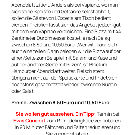
Abendblatt zitiert. Anders als bei Vapiano, wo man
sich seine Speisen und Getränke selbst abholt,
sollen die Gäste von L’Osteria am Tisch bedient
werden. Preislich lässt sich das Angebot jedoch gut
mit dem von Vapiano vergleichen: Eine Pizza mit 44
Zentimeter Durchmesser kostet je nach Belag
zwischen 8,50 und 10,50 Euro. „Wer will, kann sich
auch eine teilen. Dann belegen wir die Pizza auf der
einen Seite zum Beispiel mit Salami und Käse und
auf der anderen Seite mit Pilzen“, so Block im
Hamburger Abendblatt weiter. Fleisch steht
übrigens nicht auf der Speisekarte und findet sich
höchstens geschnetzelt wieder, zwischen Nudeln
oder Salat.
Preise: Zwischen 8,50Euro und 10,50 Euro.
Sie wollen gut aussehen. Ein Tipp:
Termin bei
Evas Concept
zum Remodeling Face vereinbaren.
In 90 Minuten Fältchen und Falten reduzieren und
Sie können strahlen.