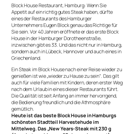
Block House Restaurant, Hamburg: Wenn Sie
Appetit auf ein richtig gutes Steak haben, dürfte
eines der Restaurants des Hamburger
Unternehmers Eugen Block genau das Richtige für
Sie sein. Vor 40 Jahren eröffnete er das erste Block
House in der Hamburger Dorotheenstraße,
inzwischen gibt es 33. Und das nicht nur in Hamburg,
sondern auch in Lübeck, Hannover und auch eines in
Griechenland.
Ein Steak im Block House nach einer Reise wieder zu
genießen ist wie „wieder zu Hause zu sein“. Das gilt
auch für viele Familien mit Kindern, deren erster Weg
nach dem Urlaub in eines dieser Restaurants führt.
Die Qualität ist seit Anfang an immer hervorrgend,
die Bedienung freundlich und die Athmosphäre
gemütlich.
Heute ist das beste Block House in Hamburgs
schönsten Stadtteil Harvestehude im
Mittelweg. Das „New Years-Steak mit 230 g