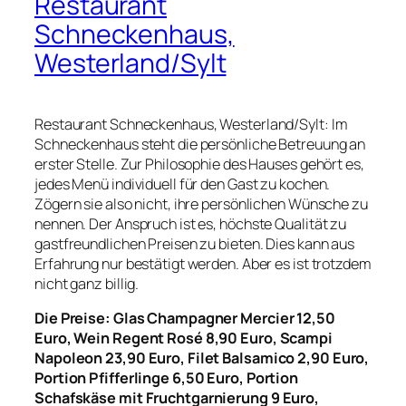
Restaurant
Schneckenhaus,
Westerland/Sylt
Restaurant Schneckenhaus, Westerland/Sylt: Im
Schneckenhaus steht die persönliche Betreuung an
erster Stelle. Zur Philosophie des Hauses gehört es,
jedes Menü individuell für den Gast zu kochen.
Zögern sie also nicht, ihre persönlichen Wünsche zu
nennen. Der Anspruch ist es, höchste Qualität zu
gastfreundlichen Preisen zu bieten. Dies kann aus
Erfahrung nur bestätigt werden. Aber es ist trotzdem
nicht ganz billig.
Die Preise: Glas Champagner Mercier 12,50
Euro, Wein Regent Rosé 8,90 Euro, Scampi
Napoleon 23,90 Euro, Filet Balsamico 2,90 Euro,
Portion Pfifferlinge 6,50 Euro, Portion
Schafskäse mit Fruchtgarnierung 9 Euro,