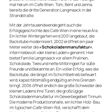
mal herum im Cafe Wien: Tom, Bent und Janna,
bereits die dritte Generation Langmaack in der
Strandstraße.
Mit der Jahrtausendwende geht auch die
Erfolgsgeschichte des Cafe Wien in eine neue Ära.
Ein lichter Wintergarten wird 2001 angebaut, die
Backstube modernisiert, 2002 eröffnet ein paar
Meter weiter die
»Schokoladenmanufaktur«
,
intern liebevoll »der kleine Laden« genannt. Hier
bietet Familie Langmaack vor allem Pralinen,
Schokolade, Tees und nette Mitbringsel für süße
Freunde und Bekannte an. Ein voller Erfolg, was die
Backstube, die längst im Schichtbetrieb befeuert
wird, kapazitätsmäßig endgültig an ihre Grenzen
bringt. 2006 öffnet endlich die große Schwester des
kleinen Ladens ihre Türen, die großzügige
Schokoladenmanufaktur im Gewerbegebiet Tinnum.
Die moderne Produktionshalle, ein lichter Holz-Bau
im typischen Cafe-Wien-Rot, verschafft dem