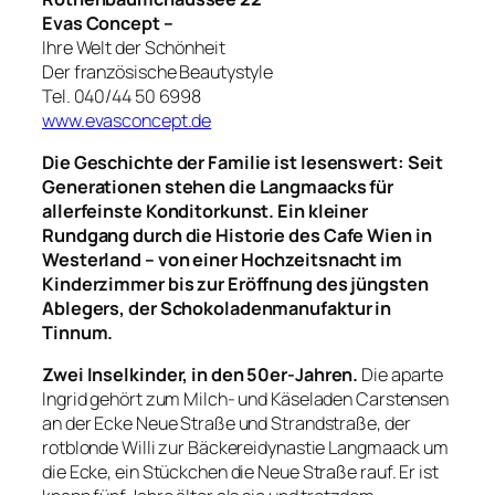
Evas Concept –
Ihre Welt der Schönheit
Der französische Beautystyle
Tel. 040/44 50 6998
www.evasconcept.de
Die Geschichte der Familie ist lesenswert: Seit
Generationen stehen die Langmaacks für
allerfeinste Konditorkunst. Ein kleiner
Rundgang durch die Historie des Cafe Wien in
Westerland – von einer Hochzeitsnacht im
Kinderzimmer bis zur Eröffnung des jüngsten
Ablegers, der Schokoladenmanufaktur in
Tinnum.
Zwei Inselkinder, in den 50er-Jahren.
Die aparte
Ingrid gehört zum Milch- und Käseladen Carstensen
an der Ecke Neue Straße und Strandstraße, der
rotblonde Willi zur Bäckereidynastie Langmaack um
die Ecke, ein Stückchen die Neue Straße rauf. Er ist