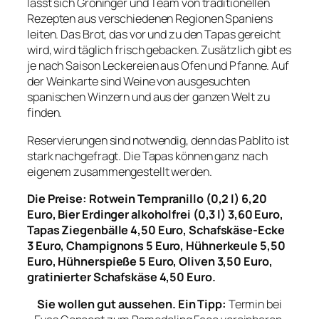
lässt sich Gröninger und Team von traditionellen
Rezepten aus verschiedenen Regionen Spaniens
leiten. Das Brot, das vor und zu den Tapas gereicht
wird, wird täglich frisch gebacken. Zusätzlich gibt es
je nach Saison Leckereien aus Ofen und Pfanne. Auf
der Weinkarte sind Weine von ausgesuchten
spanischen Winzern und aus der ganzen Welt zu
finden.
Reservierungen sind notwendig, denn das Pablito ist
stark nachgefragt. Die Tapas können ganz nach
eigenem zusammengestellt werden.
Die Preise: Rotwein Tempranillo (0,2 l) 6,20
Euro, Bier Erdinger alkoholfrei (0,3 l) 3,60 Euro,
Tapas Ziegenbälle 4,50 Euro, Schafskäse-Ecke
3 Euro, Champignons 5 Euro, Hühnerkeule 5,50
Euro, Hühnerspieße 5 Euro, Oliven 3,50 Euro,
gratinierter Schafskäse 4,50 Euro.
Sie wollen gut aussehen. Ein Tipp:
Termin bei