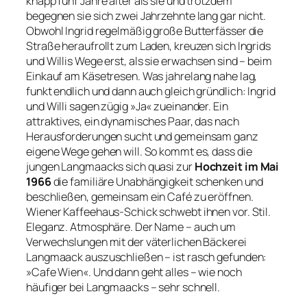
knapp fünf Jahre älter als sie und trotzdem
begegnen sie sich zwei Jahrzehnte lang gar nicht.
Obwohl Ingrid regelmäßig große Butterfässer die
Straße heraufrollt zum Laden, kreuzen sich Ingrids
und Willis Wege erst, als sie erwachsen sind – beim
Einkauf am Käsetresen. Was jahrelang nahe lag,
funkt endlich und dann auch gleich gründlich: Ingrid
und Willi sagen zügig »Ja« zueinander. Ein
attraktives, ein dynamisches Paar, das nach
Herausforderungen sucht und gemeinsam ganz
eigene Wege gehen will. So kommt es, dass die
jungen Langmaacks sich quasi zur
Hochzeit im Mai
1966
die familiäre Unabhängigkeit schenken und
beschließen, gemeinsam ein Café zu eröffnen.
Wiener Kaffeehaus-Schick schwebt ihnen vor. Stil.
Eleganz. Atmosphäre. Der Name – auch um
Verwechslungen mit der väterlichen Bäckerei
Langmaack auszuschließen – ist rasch gefunden:
»Cafe Wien«. Und dann geht alles – wie noch
häufiger bei Langmaacks – sehr schnell.