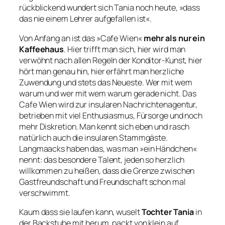
rückblickend wundert sich Tania noch heute, »dass
das nie einem Lehrer aufgefallen ist«.
Von Anfang an ist das »Cafe Wien«
mehr als nur ein
Kaffeehaus
. Hier trifft man sich, hier wird man
verwöhnt nach allen Regeln der Konditor-Kunst, hier
hört man genau hin, hier erfährt man herzliche
Zuwendung und stets das Neueste. Wer mit wem
warum und wer mit wem warum gerade nicht. Das
Cafe Wien wird zur insularen Nachrichtenagentur,
betrieben mit viel Enthusiasmus, Fürsorge und noch
mehr Diskretion. Man kennt sich eben und rasch
natürlich auch die insularen Stammgäste.
Langmaacks haben das, was man »ein Händchen«
nennt: das besondere Talent, jeden so herzlich
willkommen zu heißen, dass die Grenze zwischen
Gastfreundschaft und Freundschaft schon mal
verschwimmt.
Kaum dass sie laufen kann, wuselt
Tochter Tania
in
der Backstube mit herum, packt von klein auf