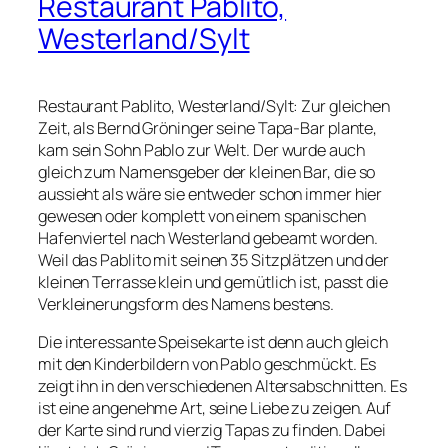
Restaurant Pablito,
Westerland/Sylt
Restaurant Pablito, Westerland/Sylt: Zur gleichen
Zeit, als Bernd Gröninger seine Tapa-Bar plante,
kam sein Sohn Pablo zur Welt. Der wurde auch
gleich zum Namensgeber der kleinen Bar, die so
aussieht als wäre sie entweder schon immer hier
gewesen oder komplett von einem spanischen
Hafenviertel nach Westerland gebeamt worden.
Weil das
Pablito
mit seinen 35 Sitzplätzen und der
kleinen Terrasse klein und gemütlich ist, passt die
Verkleinerungsform des Namens bestens.
Die interessante Speisekarte ist denn auch gleich
mit den Kinderbildern von Pablo geschmückt. Es
zeigt ihn in den verschiedenen Altersabschnitten. Es
ist eine angenehme Art, seine Liebe zu zeigen. Auf
der Karte sind rund vierzig Tapas zu finden. Dabei