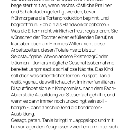
begeistert mit an, wenn nachts köstliche Pralinen
und Schokoladen gefertigt werden, bevor
frühmorgens die Tortenproduktion beginnt, und
begreift früh: »Ich bin als Handwerker geboren.«
Was die Eltern nicht wirklich erfreut registrieren. Sie
wünschen der Tochter einen erfüllenden Beruf, na
klar, aber doch um Himmels Willen nicht diese
Arbeitszeiten, diesen Totaleinsatz bis zur
Selbstaufgabe. Wovon andere Existenzgründer
träumen – Juniors mögliche Geschäftsübernahme –
bereitet Langmaacks schlaflose Nächte. Das Kind
soll doch was ordentliches lernen. Zu spät. Tania
weiß, »genau das will ich auch«. Im innerfamiliären
Disput findet sich ein Kompromiss: nach dem Fach-
Abi erst die Ausbildung zur Steuerfachgehilfin, und
wenn es dann immer noch unbedingt sein soll –
herrjeh -, dann anschließend die Konditoren-
Ausbildung.
Gesagt, getan. Tania bringt im Jagdgalopp und mit
hervorragenden Zeugnissen zwei Lehren hinter sich,