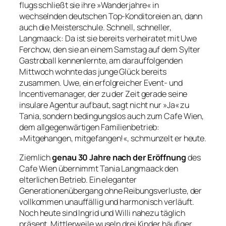
flugs schließt sie ihre »Wanderjahre« in
wechselnden deutschen Top-Konditoreien an, dann
auch die Meisterschule. Schnell, schneller,
Langmaack: Da ist sie bereits verheiratet mit Uwe
Ferchow, den sie an einem Samstag auf dem Sylter
Gastroball kennenlernte, am darauffolgenden
Mittwoch wohnte das junge Glück bereits
zusammen. Uwe, ein erfolgreicher Event- und
Incentivemanager, der zu der Zeit gerade seine
insulare Agentur aufbaut, sagt nicht nur »Ja« zu
Tania, sondern bedingungslos auch zum Cafe Wien,
dem allgegenwärtigen Familienbetrieb:
»Mitgehangen, mitgefangen!«, schmunzelt er heute.
Ziemlich
genau 30 Jahre nach der Eröffnung
des
Cafe Wien übernimmt Tania Langmaack den
elterlichen Betrieb. Ein eleganter
Generationenübergang ohne Reibungsverluste, der
vollkommen unauffällig und harmonisch verläuft.
Noch heute sind Ingrid und Willi nahezu täglich
präsent. Mittlerweile wuseln drei Kinder häufiger