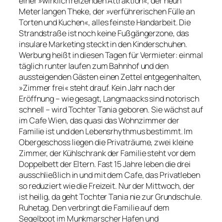
einer »wirklich reizenden Attraktion«, der neun
Meter langen Theke, der »verführerischen Fülle an
Torten und Kuchen«, alles feinste Handarbeit. Die
Strandstraße ist noch keine Fußgängerzone, das
insulare Marketing steckt in den Kinderschuhen.
Werbung heißt in diesen Tagen für Vermieter: einmal
täglich runter laufen zum Bahnhof und den
aussteigenden Gästen einen Zettel entgegenhalten,
»Zimmer frei« steht drauf. Kein Jahr nach der
Eröffnung – wie gesagt, Langmaacks sind notorisch
schnell – wird Tochter Tania geboren. Sie wächst auf
im Cafe Wien, das quasi das Wohnzimmer der
Familie ist und den Lebensrhythmus bestimmt. Im
Obergeschoss liegen die Privaträume, zwei kleine
Zimmer, der Kühlschrank der Familie steht vor dem
Doppelbett der Eltern. Fast 15 Jahre leben die drei
ausschließlich in und mit dem Cafe, das Privatleben
so reduziert wie die Freizeit. Nur der Mittwoch, der
ist heilig, da geht Tochter Tania nie zur Grundschule.
Ruhetag. Den verbringt die Familie auf dem
Segelboot im Munkmarscher Hafen und