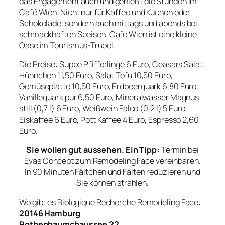
das Engagement auch und genießt die Stunden im
Café Wien. Nicht nur für Kaffee und Kuchen oder
Schokolade, sondern auch mittags und abends bei
schmackhaften Speisen. Cafe Wien ist eine kleine
Oase im Tourismus-Trubel.
Die Preise: Suppe Pfifferlinge 6 Euro, Ceasars Salat
Hühnchen 11,50 Euro, Salat Tofu 10,50 Euro,
Gemüseplatte 10,50 Euro, Erdbeerquark 6,80 Euro,
Vanillequark pur 6,50 Euro, Mineralwasser Magnus
still (0,7 l) 6 Euro, Weißwein Falco (0,2 l) 5 Euro,
Eiskaffee 6 Euro, Pott Kaffee 4 Euro, Espresso 2,60
Euro.
Sie wollen gut aussehen. Ein Tipp:
Termin bei
Evas Concept zum Remodeling Face vereinbaren.
In 90 Minuten Fältchen und Falten reduzieren und
Sie können strahlen.
Wo gibt es Biologique Recherche Remodeling Face:
20146 Hamburg
Rothenbaumchaussee 22