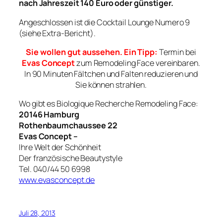
nach Jahreszeit 140 Euro oder günstiger.
Angeschlossen ist die Cocktail Lounge Numero 9
(siehe Extra-Bericht).
Sie wollen gut aussehen. Ein Tipp:
Termin bei
Evas Concept
zum Remodeling Face vereinbaren.
In 90 Minuten Fältchen und Falten reduzieren und
Sie können strahlen.
Wo gibt es Biologique Recherche Remodeling Face:
20146 Hamburg
Rothenbaumchaussee 22
Evas Concept –
Ihre Welt der Schönheit
Der französische Beautystyle
Tel. 040/44 50 6998
www.evasconcept.de
Juli 28, 2013