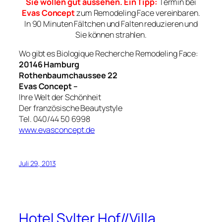
Sie wollen gut aussehen. Ein Tipp:
Termin bei
Evas Concept
zum Remodeling Face vereinbaren.
In 90 Minuten Fältchen und Falten reduzieren und
Sie können strahlen.
Wo gibt es Biologique Recherche Remodeling Face:
20146 Hamburg
Rothenbaumchaussee 22
Evas Concept –
Ihre Welt der Schönheit
Der französische Beautystyle
Tel. 040/44 50 6998
www.evasconcept.de
Juli 29, 2013
Hotel Sylter Hof//Villa