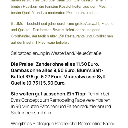
haben es sich die Gebrüder Blum zum Ziel gesetzt, einem
breiten Publikum die feinsten Köstlichkeiten aus dem Meer, in
bester Qualität und zu moderaten Preisen anzubieten.
BLUMs – besticht seit jeher durch eine große Auswahl, Frische
und Qualität. Den besten Beweis liefert der hauseigene
Großhandel, der täglich über 150 Restaurants und Großküchen
auf der Insel mit Fischware beliefert
Selbstbedienung in Westerland/Neue Straße.
Die Preise: Zander ohne alles 11,50 Euro,
Gambas ohne alles 9,50 Euro, Blum’s Salt-
Buffet 376 gr. 6,27 Euro, Mineralwasser Sylt
Quelle (0,75 l) 5,50 Euro.
Sie wollen gut aussehen. Ein Tipp:
Termin bei
Evas Concept zum Remodeling Face vereinbaren.
In 90 Minuten Fältchen und Falten reduzieren und
Sie können strahlen.
Wo gibt es Biologique Recherche Remodeling Face: