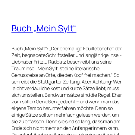
Buch „Mein Sylt“
Buch „Mein Sylt“: „Der ehemalige Feuilletonchef der
Zeit, begnadete Schriftsteller und langjährige Insel-
Liebhaber Fritz J. Raddatz beschreibt uns seine
Trauminsel.
Mein Sylt
ist eine literarische
Genussreise an Orte, die den Kopf frei machen.“ So
schreibt die
Stuttgarter Zeitung
. Aber Achtung: Wer
leicht verdauliche Kost und kurze Sätze liebt, muss
sich umstellen. Bandwurmsätze sind die Regel. Eher
zum stillen Genießen gedacht – und wenn man das
eigene Tempo herunterfahren möchte. Denn so
einige Sätze sollten mehrfach gelesen werden, um
sie zu erfassen. Denn sie sind so lang, dass man am
Ende sich nicht mehr an den Anfang erinnern kann.
Da es laut Buchhandlung ein erfolgreiches Buch ist,