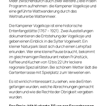
Meer zwischendurch auch zwei weitere Ziele in sein
Programm aufnehmen: die Kampener Vogelkoje und
eine geführte Wattwanderung durch das
Weltnaturerbe Wattenmeer.
Die Kampener Vogelkoje ist eine historische
Entenfangstätte (1767 – 1921). Zwei Ausstellungen
dokumentieren die Entstehung der Vogelkoje und
geben einen Einblick in die Sylter Vogelwelt. Ein
kleiner Naturpark lässt sich durch einen Lehrpfad
erkunden. Wer eine kleine Pause braucht, bekommt
im gleichnamigen Restaurant neben Frühstück,
Kaffee und Kuchen von 12 bis 22 Uhr leckere
regionale Spezialitäten. Bei schönem Wetter lädt die
Gartenterrasse mit Spielplatz zum Verweilen ein.
Es ist wirklich interessant zu sehen, wie die Enten
gefangen wurden, welche Abrechnungen gemacht
wurden und wie die Rechte der Obrigkeit vergeben
wurden.