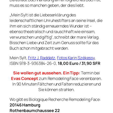
muss es so manchen geben, der dies liebt.
„Mein Sylt
ist die Liebeserklärung des
leidenschaftlichen Unruhestifters an seine Insel, die
ihm ein sich ständig erneuerndes Wunder ist –
ebenso theatralisch und rauschhaft wie einsam,
verwunschen und giftig“, schreibt der mare Verlag.
Bisschen Liebe und Zeit zum Genuss sollte für das
Buch schon mitgebracht werden.
Mein Sylt,
Fritz J. Raddatz
,
Fotos Karin Székessy
,
ISBN 978-3-936384-26-0,
18,00 Euro / 31,90 SFR
Sie wollen gut aussehen. Ein Tipp:
Termin bei
Evas Concept
zum Remodeling Face vereinbaren.
In 90 Minuten Fältchen und Falten reduzieren und
Sie können strahlen.
Wo gibt es Biologique Recherche Remodeling Face:
20146 Hamburg
Rothenbaumchaussee 22