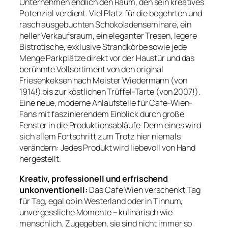
Unternehmen endlich den Raum, den sein kreatives
Potenzial verdient. Viel Platz für die begehrten und
rasch ausgebuchten Schokoladenseminare, ein
heller Verkaufsraum, ein eleganter Tresen, legere
Bistrotische, exklusive Strandkörbe sowie jede
Menge Parkplätze direkt vor der Haustür und das
berühmte Vollsortiment von den original
Friesenkeksen nach Meister Wiedermann (von
1914!) bis zur köstlichen Trüffel-Tarte (von 2007!).
Eine neue, moderne Anlaufstelle für Cafe-Wien-
Fans mit faszinierendem Einblick durch große
Fenster in die Produktionsabläufe. Denn eines wird
sich allem Fortschritt zum Trotz hier niemals
verändern: Jedes Produkt wird liebevoll von Hand
hergestellt.
Kreativ, professionell und erfrischend
unkonventionell:
Das Cafe Wien verschenkt Tag
für Tag, egal ob in Westerland oder in Tinnum,
unvergessliche Momente – kulinarisch wie
menschlich. Zugegeben, sie sind nicht immer so