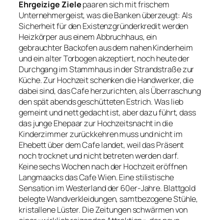
Ehrgeizige Ziele
paaren sich mit frischem
Unternehmergeist, was die Banken überzeugt: Als
Sicherheit für den Existenzgründerkredit werden
Heizkörper aus einem Abbruchhaus, ein
gebrauchter Backofen aus dem nahen Kinderheim
und ein alter Torbogen akzeptiert, noch heute der
Durchgang im Stammhaus in der Strandstraße zur
Küche. Zur Hochzeit schenken die Handwerker, die
dabei sind, das Cafe herzurichten, als Überraschung
den spät abends geschütteten Estrich. Was lieb
gemeint und nett gedacht ist, aber dazu führt, dass
das junge Ehepaar zur Hochzeitsnacht in die
Kinderzimmer zurückkehren muss und nicht im
Ehebett über dem Cafe landet, weil das Präsent
noch trocknet und nicht betreten werden darf.
Keine sechs Wochen nach der Hochzeit eröffnen
Langmaacks das Cafe Wien. Eine stilistische
Sensation im Westerland der 60er-Jahre. Blattgold
belegte Wandverkleidungen, samtbezogene Stühle,
kristallene Lüster. Die Zeitungen schwärmen von