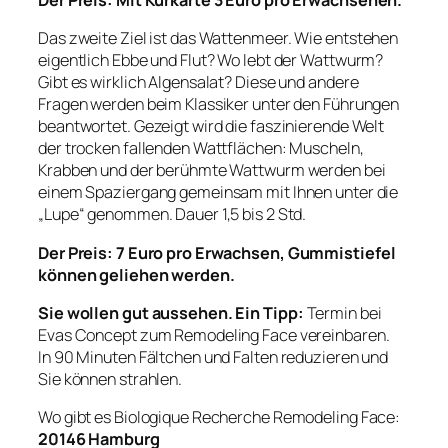
Der Preis: Mit Kurkarte 3 Euro pro Erwachsenen.
Das zweite Ziel ist das Wattenmeer.
Wie entstehen
eigentlich Ebbe und Flut? Wo lebt der Wattwurm?
Gibt es wirklich Algensalat? Diese und andere
Fragen werden beim Klassiker unter den Führungen
beantwortet. Gezeigt wird die faszinierende Welt
der trocken fallenden Wattflächen: Muscheln,
Krabben und der berühmte Wattwurm werden bei
einem Spaziergang gemeinsam mit Ihnen unter die
„Lupe“ genommen. Dauer 1,5 bis 2 Std.
Der Preis: 7 Euro pro Erwachsen, Gummistiefel
können geliehen werden.
Sie wollen gut aussehen. Ein Tipp:
Termin bei
Evas Concept zum Remodeling Face vereinbaren.
In 90 Minuten Fältchen und Falten reduzieren und
Sie können strahlen.
Wo gibt es Biologique Recherche Remodeling Face:
20146 Hamburg