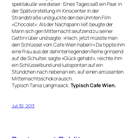
spektakulär wie dieser: Eines Tages saß ein Paar in
der Spätvorstellung im Kinocenter in der
Strandstraße und guckte den berühmten Film
»Chocolat«. Als der Nachspann lief, beugte der
Mann sich gen Mitternacht seufzend zu seiner
Gattin rüber und sagte: »Hach, jetzt müsste man
den Schlüssel vom Cafe Wien haben!« Da tippte ihm
eine Frau aus der dahinterliegenden Reihe grinsend
auf die Schulter, sagte »Glück gehabt«, reichte ihm
ein Schlüsselbund und lud spontan auf ein
Stündchen nach nebenan ein, auf einen amüsanten
Mitternachtsschokorausch.
Typisch Tania Langmaack.
Typisch Cafe Wien.
Juli 30, 2013