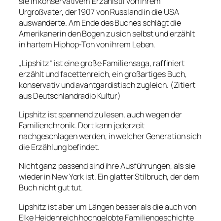
sie in konservativem Erzählstil von ihrem
Urgroßvater, der 1907 von Russland in die USA
auswanderte. Am Ende des Buches schlägt die
Amerikanerin den Bogen zu sich selbst und erzählt
in hartem Hiphop-Ton von ihrem Leben.
„Lipshitz“ ist eine große Familiensaga, raffiniert
erzählt und facettenreich, ein großartiges Buch,
konservativ und avantgardistisch zugleich. (Zitiert
aus Deutschlandradio Kultur)
Lipshitz ist spannend zu lesen, auch wegen der
Familienchronik. Dort kann jederzeit
nachgeschlagen werden, in welcher Generation sich
die Erzählung befindet.
Nicht ganz passend sind ihre Ausführungen, als sie
wieder in New York ist. Ein glatter Stilbruch, der dem
Buch nicht gut tut.
Lipshitz ist aber um Längen besser als die auch von
Elke Heidenreich hochgelobte Familiengeschichte