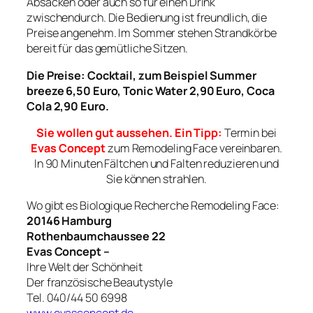
Absacken oder auch so für einen Drink
zwischendurch. Die Bedienung ist freundlich, die
Preise angenehm. Im Sommer stehen Strandkörbe
bereit für das gemütliche Sitzen.
Die Preise: Cocktail, zum Beispiel Summer
breeze 6,50 Euro, Tonic Water 2,90 Euro, Coca
Cola 2,90 Euro.
Sie wollen gut aussehen. Ein Tipp:
Termin bei
Evas Concept
zum Remodeling Face vereinbaren.
In 90 Minuten Fältchen und Falten reduzieren und
Sie können strahlen.
Wo gibt es Biologique Recherche Remodeling Face:
20146 Hamburg
Rothenbaumchaussee 22
Evas Concept –
Ihre Welt der Schönheit
Der französische Beautystyle
Tel. 040/44 50 6998