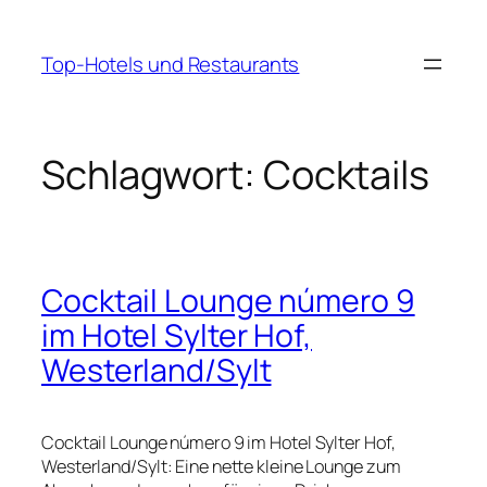
Zum
Inhalt
Top-Hotels und Restaurants
springen
Schlagwort:
Cocktails
Cocktail Lounge número 9
im Hotel Sylter Hof,
Westerland/Sylt
Cocktail Lounge número 9 im Hotel Sylter Hof,
Westerland/Sylt: Eine nette kleine Lounge zum