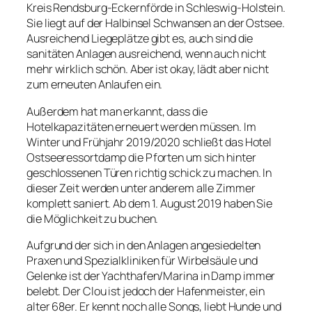
Kreis Rendsburg-Eckernförde in Schleswig-Holstein.
Sie liegt auf der Halbinsel Schwansen an der Ostsee.
Ausreichend Liegeplätze gibt es, auch sind die
sanitäten Anlagen ausreichend, wenn auch nicht
mehr wirklich schön. Aber ist okay, lädt aber nicht
zum erneuten Anlaufen ein.
Außerdem hat man erkannt, dass die
Hotelkapazitäten erneuert werden müssen. Im
Winter und Frühjahr 2019/2020 schließt das Hotel
Ostseeressortdamp die Pforten um sich hinter
geschlossenen Türen richtig schick zu machen. In
dieser Zeit werden unter anderem alle Zimmer
komplett saniert. Ab dem 1. August 2019 haben Sie
die Möglichkeit zu buchen.
Aufgrund der sich in den Anlagen angesiedelten
Praxen und
Spezialkliniken für Wirbelsäule und
Gelenke
ist der Yachthafen/Marina in Damp immer
belebt. Der Clou ist jedoch der Hafenmeister, ein
alter 68er. Er kennt noch alle Songs, liebt Hunde und