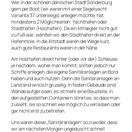
Wer in der schönen dänischen Stadt Sonderburg
gern per Boot (wir waren mit einer Segelyacht
Varianta 37 unterwegs) anlegen möchte, hat
mindestens 2 Möglichkeiten: Yachthafen oder
Stadthafen (Holzhafen). Da ein Mitsegler nicht gut
zu Fuß war, wählten wir den Stadthafen direkt an der
Hafenmole. In die Altstadt waren die Wege kurz,
auch gute Restaurants waren in der Nähe.
Am Holzhafen direkt hinter (oder vor der) Schleuse,
je nachdem, woher man kommt, sollten jedoch nur
Schiffe anlegen, die eigene Sanitäranlagen an Bord
haben und auch nutzen. Denn die Sanitäranlagen an
Land sind wirklich gruselig. In festen Gebäude sind
Wände aufgerissen, es ist mehr eine Baustelle. In
den aufgestellten Containern stinkt es, so dass man
zusieht, sie so schnell wie möglich zu verlassen oder
gar nicht erst zu betreten.
Uns waren diese „Sanitäranlagen“ so zuwider, dass
wir am nächsten Morgen ungeduscht schnell