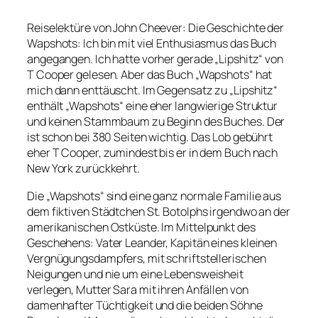
Reiselektüre von John Cheever: Die Geschichte der
Wapshots: Ich bin mit viel Enthusiasmus das Buch
angegangen. Ich hatte vorher gerade „Lipshitz“ von
T Cooper gelesen. Aber das Buch „Wapshots“ hat
mich dann enttäuscht. Im Gegensatz zu „Lipshitz“
enthält „Wapshots“ eine eher langwierige Struktur
und keinen Stammbaum zu Beginn des Buches. Der
ist schon bei 380 Seiten wichtig. Das Lob gebührt
eher T Cooper, zumindest bis er in dem Buch nach
New York zurückkehrt.
Die „Wapshots“ sind eine ganz normale Familie aus
dem fiktiven Städtchen St. Botolphs irgendwo an der
amerikanischen Ostküste. Im Mittelpunkt des
Geschehens: Vater Leander, Kapitän eines kleinen
Vergnügungsdampfers, mit schriftstellerischen
Neigungen und nie um eine Lebensweisheit
verlegen, Mutter Sara mit ihren Anfällen von
damenhafter Tüchtigkeit und die beiden Söhne