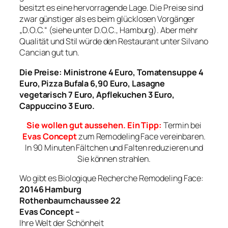
besitzt es eine hervorragende Lage. Die Preise sind
zwar günstiger als es beim glücklosen Vorgänger
„D.O.C.“ (siehe unter D.O.C., Hamburg). Aber mehr
Qualität und Stil würde den Restaurant unter Silvano
Cancian gut tun.
Die Preise: Ministrone 4 Euro, Tomatensuppe 4
Euro, Pizza Bufala 6,90 Euro, Lasagne
vegetarisch 7 Euro, Apflekuchen 3 Euro,
Cappuccino 3 Euro.
Sie wollen gut aussehen. Ein Tipp:
Termin bei
Evas Concept
zum Remodeling Face vereinbaren.
In 90 Minuten Fältchen und Falten reduzieren und
Sie können strahlen.
Wo gibt es Biologique Recherche Remodeling Face:
20146 Hamburg
Rothenbaumchaussee 22
Evas Concept –
Ihre Welt der Schönheit