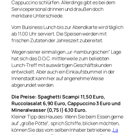
Cappuccino schlürfen. Allerdings gibt es bei dem
Servicepersonal drinnen und draußen doch
merkbare Unterschiede.
Vom Buisiness Lunch bis zur Abendkarte wird täglich
ab 11.00 Uhr serviert. Die Speisen werden mit
frischen Zutaten der Jahreszeit zubereitet.
Wegen seiner einmaligen „ur-hamburgischen“ Lage
hat sich das D.O.C. mittlerweile zum beliebten
Lunch-Treff mit auswärtigen Geschäftskunden
entwickelt. Aber auch ein Einkaufsbummel in der
Innenstadt kann hier auf angenehme Weise
abgerundet werden.
Die Preise: Spaghetti Scampi 11,50 Euro,
Ruccolasalat 6,90 Euro, Cappuccino 3 Euro und
Mineralwasser (0,75 l) 6,10 Euro.
Kleiner Tipp des Hauses:
Wenn Sie beim Essen gerne
auf „große Pötte“, sprich Schiffe, blicken möchten,
können Sie das vom selben Inhaber betriebene
„La