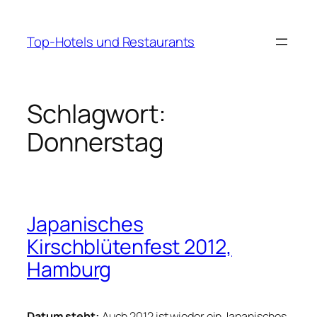
Zum
Inhalt
Top-Hotels und Restaurants
springen
Schlagwort:
Donnerstag
Japanisches
Kirschblütenfest 2012,
Hamburg
Datum steht:
Auch 2012 ist wieder ein Japanisches