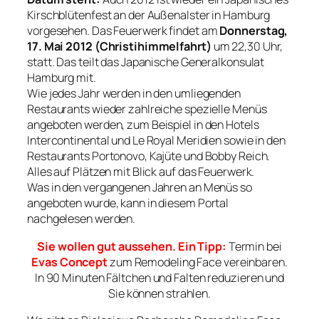
Kirschblütenfest an der Außenalster in Hamburg
vorgesehen. Das Feuerwerk findet am
Donnerstag,
17. Mai 2012 (Christihimmelfahrt)
um 22,30 Uhr,
statt. Das teilt das Japanische Generalkonsulat
Hamburg mit.
Wie jedes Jahr werden in den umliegenden
Restaurants wieder zahlreiche spezielle Menüs
angeboten werden, zum Beispiel in den Hotels
Intercontinental und Le Royal Meridien sowie in den
Restaurants Portonovo, Kajüte und Bobby Reich.
Alles auf Plätzen mit Blick auf das Feuerwerk.
Was in den vergangenen Jahren an Menüs so
angeboten wurde, kann in diesem Portal
nachgelesen werden.
Sie wollen gut aussehen. Ein Tipp:
Termin bei
Evas Concept
zum Remodeling Face vereinbaren.
In 90 Minuten Fältchen und Falten reduzieren und
Sie können strahlen.