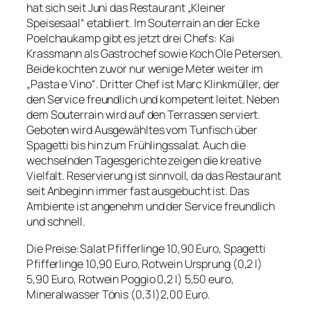
hat sich seit Juni das Restaurant „Kleiner
Speisesaal“ etabliert. Im Souterrain an der Ecke
Poelchaukamp gibt es jetzt drei Chefs: Kai
Krassmann als Gastrochef sowie Koch Ole Petersen.
Beide kochten zuvor nur wenige Meter weiter im
„Pasta e Vino“. Dritter Chef ist Marc Klinkmüller, der
den Service freundlich und kompetent leitet. Neben
dem Souterrain wird auf den Terrassen serviert.
Geboten wird Ausgewähltes vom Tunfisch über
Spagetti bis hin zum Frühlingssalat. Auch die
wechselnden Tagesgerichte zeigen die kreative
Vielfalt. Reservierung ist sinnvoll, da das Restaurant
seit Anbeginn immer fast ausgebucht ist. Das
Ambiente ist angenehm und der Service freundlich
und schnell.
Die Preise:Salat Pfifferlinge 10,90 Euro, Spagetti
Pfifferlinge 10,90 Euro, Rotwein Ursprung (0,2 l)
5,90 Euro, Rotwein Poggio 0,2 l) 5,50 euro,
Mineralwasser Tönis (0,3 l)2,00 Euro.