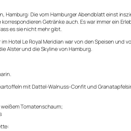
ian, Hamburg: Die vom Hamburger Abendblatt einst inszi
 korrespondieren Getränke auch. Es war immer ein Erleb
s es sie nicht mehr gibt.
r im Hotel Le Royal Meridian war von den Speisen und v
ie Alster und die Skyline von Hamburg.
arin.
artoffeln mit Dattel-Walnuss-Confit und Granatapfelsi
mit weißem Tomatenschaum;
s
tte: