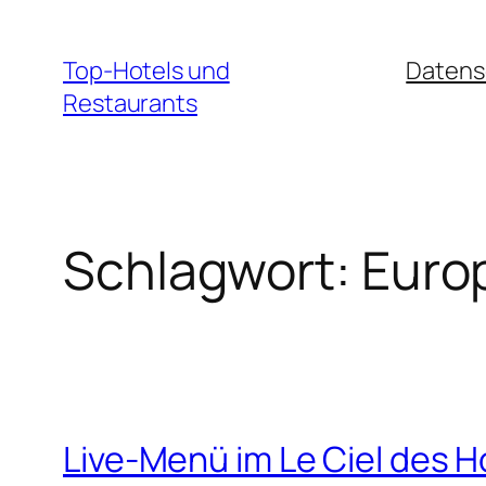
Zum
Inhalt
Top-Hotels und
Datens
springen
Restaurants
Schlagwort:
Euro
Live-Menü im Le Ciel des H