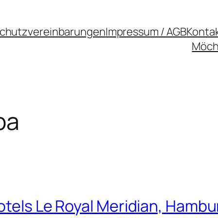
chutzvereinbarungen
Impressum / AGB
Konta
Möcht
pa
otels Le Royal Meridian, Hambu