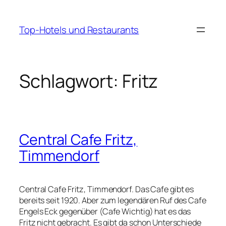
Zum
Inhalt
Top-Hotels und Restaurants
springen
Schlagwort:
Fritz
Central Cafe Fritz,
Timmendorf
Central Cafe Fritz, Timmendorf. Das Cafe gibt es
bereits seit 1920. Aber zum legendären Ruf des Cafe
Engels Eck gegenüber (Cafe Wichtig) hat es das
Fritz nicht gebracht. Es gibt da schon Unterschiede