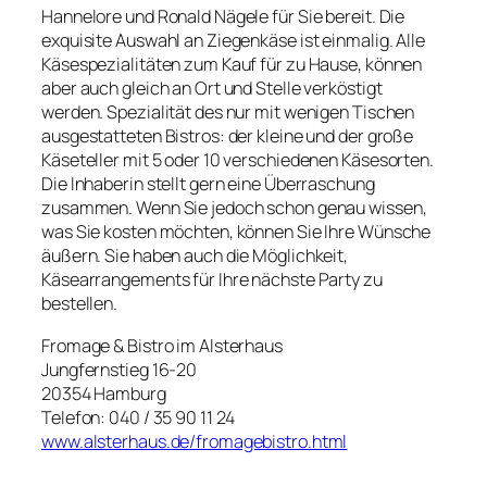
Hannelore und Ronald Nägele für Sie bereit. Die
exquisite Auswahl an Ziegenkäse ist einmalig. Alle
Käsespezialitäten zum Kauf für zu Hause, können
aber auch gleich an Ort und Stelle verköstigt
werden. Spezialität des nur mit wenigen Tischen
ausgestatteten Bistros: der kleine und der große
Käseteller mit 5 oder 10 verschiedenen Käsesorten.
Die Inhaberin stellt gern eine Überraschung
zusammen. Wenn Sie jedoch schon genau wissen,
was Sie kosten möchten, können Sie Ihre Wünsche
äußern. Sie haben auch die Möglichkeit,
Käsearrangements für Ihre nächste Party zu
bestellen.
Fromage & Bistro im Alsterhaus
Jungfernstieg 16-20
20354 Hamburg
Telefon: 040 / 35 90 11 24
www.alsterhaus.de/fromagebistro.html