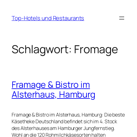
Zum
Inhalt
Top-Hotels und Restaurants
springen
Schlagwort:
Fromage
Framage & Bistro im
Alsterhaus, Hamburg
Framage & Bistro im Alsterhaus, Hamburg: Die beste
Käsetheke Deutschland befindet sich im 4. Stock
des Alsterhauses am Hamburger Jungfernstieg.
Wohl an die 120 Rohmilchkäsesorten halten