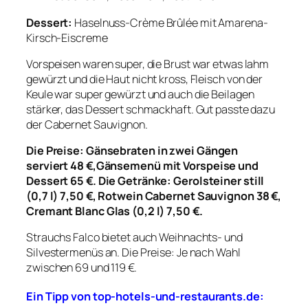
Dessert:
Haselnuss-Crème Brûlée mit Amarena-
Kirsch-Eiscreme
Vorspeisen waren super, die Brust war etwas lahm
gewürzt und die Haut nicht kross, Fleisch von der
Keule war super gewürzt und auch die Beilagen
stärker, das Dessert schmackhaft. Gut passte dazu
der Cabernet Sauvignon.
Die Preise: G
änsebraten in zwei Gängen
serviert 48 €,
Gänsemenü mit Vorspeise und
Dessert 65 €. Die Getränke: Gerolsteiner still
(0,7 l) 7,50 €, Rotwein Cabernet Sauvignon 38 €,
Cremant Blanc Glas (0,2 l) 7,50 €.
Strauchs Falco bietet auch Weihnachts- und
Silvestermenüs an. Die Preise: Je nach Wahl
zwischen 69 und 119 €.
Ein Tipp von top-hotels-und-restaurants.de: