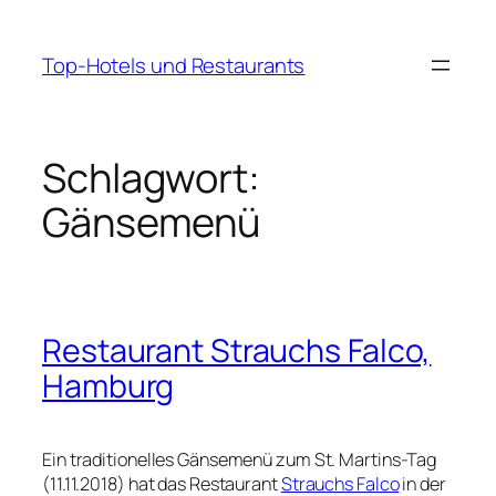
Zum
Inhalt
Top-Hotels und Restaurants
springen
Schlagwort:
Gänsemenü
Restaurant Strauchs Falco,
Hamburg
Ein traditionelles Gänsemenü zum St. Martins-Tag
(11.11.2018) hat das Restaurant
Strauchs Falco
in der