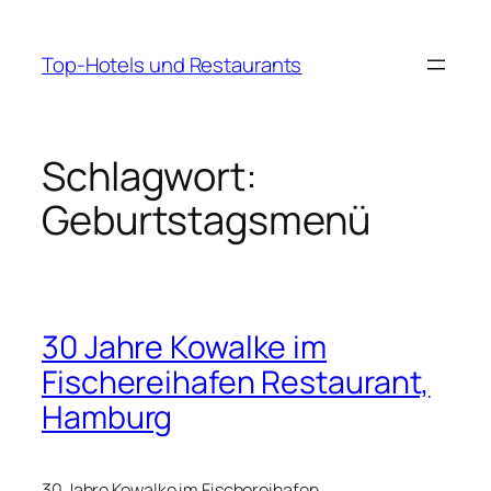
Zum
Inhalt
Top-Hotels und Restaurants
springen
Schlagwort:
Geburtstagsmenü
30 Jahre Kowalke im
Fischereihafen Restaurant,
Hamburg
30 Jahre Kowalke im Fischereihafen