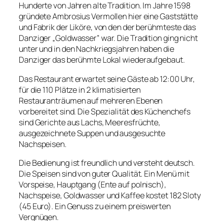
Hunderte von Jahren alte Tradition. Im Jahre 1598
gründete Ambrosius Vermollen hier eine Gaststätte
und Fabrik der Liköre, von den der berühmteste das
Danziger „Goldwasser” war. Die Tradition ging nicht
unter und in den Nachkriegsjahren haben die
Danziger das berühmte Lokal wiederaufgebaut.
Das Restaurant erwartet seine Gäste ab 12:00 Uhr,
für die 110 Plätze in 2 klimatisierten
Restauranträumen auf mehreren Ebenen
vorbereitet sind. Die Spezialität des Küchenchefs
sind Gerichte aus Lachs, Meeresfrüchte,
ausgezeichnete Suppen und ausgesuchte
Nachspeisen.
Die Bedienung ist freundlich und versteht deutsch.
Die Speisen sind von guter Qualität. Ein Menü mit
Vorspeise, Hauptgang (Ente auf polnisch),
Nachspeise, Goldwasser und Kaffee kostet 182 Sloty
(45 Euro). Ein Genuss zu einem preiswerten
Vergnügen.