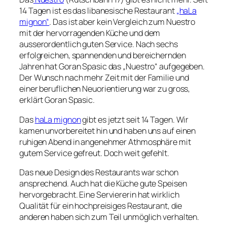
14 Tagen ist es das libanesische Restaurant
„haLa
mignon“
. Das ist aber kein Vergleich zum Nuestro
mit der hervorragenden Küche und dem
ausserordentlich guten Service. Nach sechs
erfolgreichen, spannenden und bereichernden
Jahren hat Goran Spasic das „Nuestro“ aufgegeben.
Der Wunsch nach mehr Zeit mit der Familie und
einer beruflichen Neuorientierung war zu gross,
erklärt Goran Spasic.
Das
haLa mignon
gibt es jetzt seit 14 Tagen. Wir
kamen unvorbereitet hin und haben uns auf einen
ruhigen Abend in angenehmer Athmosphäre mit
gutem Service gefreut. Doch weit gefehlt.
Das neue Design des Restaurants war schon
ansprechend. Auch hat die Küche gute Speisen
hervorgebracht. Eine Serviererin hat wirklich
Qualität für ein hochpreisiges Restaurant, die
anderen haben sich zum Teil unmöglich verhalten.