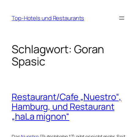
Zum
Inhalt
Top-Hotels und Restaurants
springen
Schlagwort:
Goran
Spasic
Restaurant/Cafe „Nuestro“,
Hamburg, und Restaurant
„haLa mignon“
Das
Nuestro
(Rutschbahn 17) gibt es nicht mehr. Seit