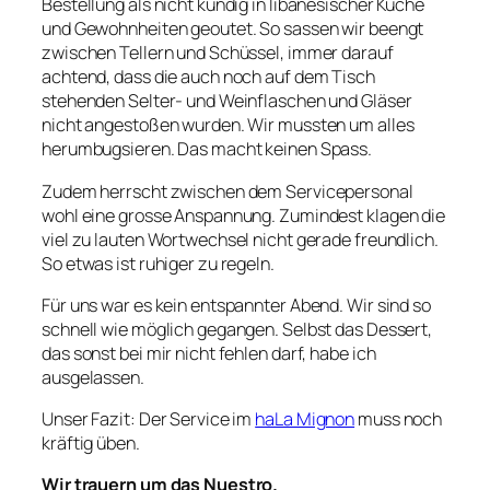
Bestellung als nicht kundig in libanesischer Küche
und Gewohnheiten geoutet. So sassen wir beengt
zwischen Tellern und Schüssel, immer darauf
achtend, dass die auch noch auf dem Tisch
stehenden Selter- und Weinflaschen und Gläser
nicht angestoßen wurden. Wir mussten um alles
herumbugsieren. Das macht keinen Spass.
Zudem herrscht zwischen dem Servicepersonal
wohl eine grosse Anspannung. Zumindest klagen die
viel zu lauten Wortwechsel nicht gerade freundlich.
So etwas ist ruhiger zu regeln.
Für uns war es kein entspannter Abend. Wir sind so
schnell wie möglich gegangen. Selbst das Dessert,
das sonst bei mir nicht fehlen darf, habe ich
ausgelassen.
Unser Fazit: Der Service im
haLa Mignon
muss noch
kräftig üben.
Wir trauern um das Nuestro.