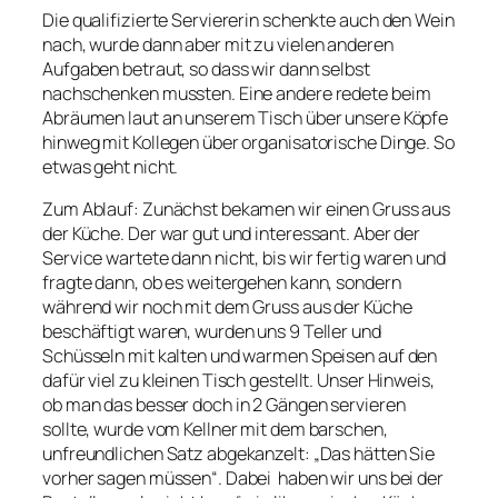
Die qualifizierte Serviererin schenkte auch den Wein
nach, wurde dann aber mit zu vielen anderen
Aufgaben betraut, so dass wir dann selbst
nachschenken mussten. Eine andere redete beim
Abräumen laut an unserem Tisch über unsere Köpfe
hinweg mit Kollegen über organisatorische Dinge. So
etwas geht nicht.
Zum Ablauf: Zunächst bekamen wir einen Gruss aus
der Küche. Der war gut und interessant. Aber der
Service wartete dann nicht, bis wir fertig waren und
fragte dann, ob es weitergehen kann, sondern
während wir noch mit dem Gruss aus der Küche
beschäftigt waren, wurden uns 9 Teller und
Schüsseln mit kalten und warmen Speisen auf den
dafür viel zu kleinen Tisch gestellt. Unser Hinweis,
ob man das besser doch in 2 Gängen servieren
sollte, wurde vom Kellner mit dem barschen,
unfreundlichen Satz abgekanzelt: „Das hätten Sie
vorher sagen müssen“. Dabei haben wir uns bei der