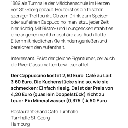
1889 als Turnhalle der Mädchenschule im Herzen
von St. Georg gebaut. Heute ist es ein frischer,
szeniger Treffpunkt. Ob zum Drink, zum Speisen
oder auf einen Cappuccino, man ist zu jeder Zeit
hier richtig. Mit Bistro- und Loungeecken strahlt es
eine angenehme Athmosphäre aus. Auch flotte
Eltern mit niedlichen Kleinkindern genießen und
bereichern den Aufenthalt.
Interessant: Es ist der gleiche Eigentümer, der auch
die River Cassematten bewirtschaftet.
Der Cappuccino kostet 2,60 Euro, Café au Lait
3,60 Euro. Die Kuchenstücke sind so, wie sie
schmecken: Einfach riesig. Da ist der Preis von
4,20 Euro (quasi ein Doppelstück) nicht zu
teuer. Ein Mineralwasser (0,375 l) 4,50 Euro.
Restaurant Grand Cafe Turnhalle
Turnhalle St. Georg
Hamburg