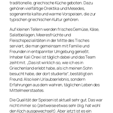
traditionelle, griechische Küche geboten. Dazu
gehören vielfältige Orektika und Mesedes,
sogenannte kalte und warme Vorspeisen, die zur
typischen griechischen Kultur gehören.
Auf kleinen Tellern werden frisches Gemüse, Käse,
Salatbeilagen, Meeresfrüchte und
Fleischspezialitäten in der Mitte des Tisches
serviert, die man gemeinsam mit Familie und
Freunden in entspannter Umgebung genießt.
Inhaber Kali Orexi ist täglich dabei und das Team
zeiht mit. „Das ist wirklich so, wie ich es in
Griechenland erlebt habe, als ich meinen Sohn
besucht habe, der dort studierte“, bestätigt ein
Freund. Also kein Urlaubserlebnis, sondern
Erfahrungen aus dem wahren, täglichen Leben des
Mittelmeerstaates.
Die Qualität der Speisen ist aktuell sehr gut. Das war
nicht immer so (zeitweise etwas sehr ölig, hat wohl
den Koch ausgewechselt). Aber jetzt ist es ein