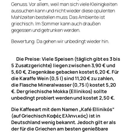
Genuss. Vor allem, weil man sich viele Kleinigkeiten
aussuchen kann und nicht wieder diese opulenten
Mahlzeiten bestellen muss. Das Ambiente ist
griechisch. Im Sommer kann auch draußen
gegessen und getrunken werden.
Bewertung: Da gehen wir unbedingt wieder hin.
Die Preise: Viele Speisen (täglich gibt es 3 bis
5 Zusatzgerichte) liegen zwischen 3,90 € und
5,60 €, Ziegenkäse gebacken kostet 6,20 €. Für
die Karaffe Wein (0,5 l) sind 11,20 € zu zahlen,
die Flasche Mineralwasser (0,75 l) kostet 5,20
€. Der griechische Mokka (Ellinikos) sollte
unbedingt probiert werden und kostet 2,50 €.
Die Kaffeeart mit dem Namen „Kafé Ellinikós“
(auf Griechisch Καφές Ελληνικός) ist in
Deutschland wenig bekannt. Jedoch gilt er als
der für die Griechen am besten genießbare