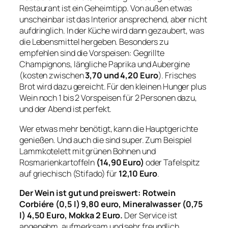
Restaurant ist ein Geheimtipp. Von außen etwas
unscheinbar ist das Interior ansprechend, aber nicht
aufdringlich. In der Küche wird dann gezaubert, was
die Lebensmittel hergeben. Besonders zu
empfehlen sind die Vorspeisen: Gegrillte
Champignons, längliche Paprika und Aubergine
(kosten zwischen
3,70 und 4,20 Euro
). Frisches
Brot wird dazu gereicht. Für den kleinen Hunger plus
Wein noch 1 bis 2 Vorspeisen für 2 Personen dazu,
und der Abend ist perfekt.
Wer etwas mehr benötigt, kann die Hauptgerichte
genießen. Und auch die sind super. Zum Beispiel
Lammkotelett mit grünen Bohnen und
Rosmarienkartoffeln
(14,90 Euro)
oder Tafelspitz
auf griechisch (Stifado) für
12,10 Euro
.
Der Wein ist gut und
preiswert: Rotwein
Corbiére (0,5 l) 9,80 euro, Mineralwasser (0,75
l) 4,50 Euro, Mokka 2 Euro.
Der Service ist
angenehm, aufmerksam und sehr freundlich.