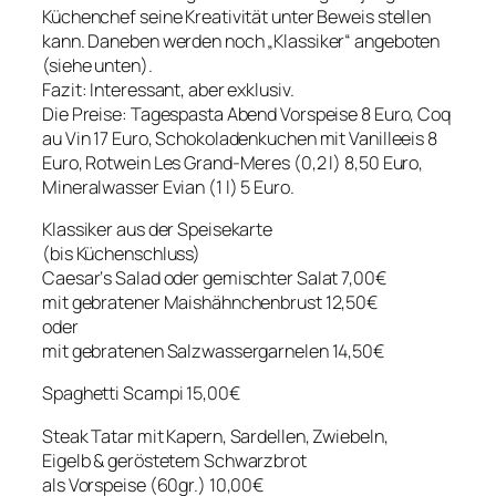
Küchenchef seine Kreativität unter Beweis stellen
kann. Daneben werden noch „Klassiker“ angeboten
(siehe unten).
Fazit: Interessant, aber exklusiv.
Die Preise: Tagespasta Abend Vorspeise 8 Euro, Coq
au Vin 17 Euro, Schokoladenkuchen mit Vanilleeis 8
Euro, Rotwein Les Grand-Meres (0,2 l) 8,50 Euro,
Mineralwasser Evian (1 l) 5 Euro.
Klassiker aus der Speisekarte
(bis Küchenschluss)
Caesar‘s Salad oder gemischter Salat 7,00€
mit gebratener Maishähnchenbrust 12,50€
oder
mit gebratenen Salzwassergarnelen 14,50€
Spaghetti Scampi 15,00€
Steak Tatar mit Kapern, Sardellen, Zwiebeln,
Eigelb & geröstetem Schwarzbrot
als Vorspeise (60gr.) 10,00€