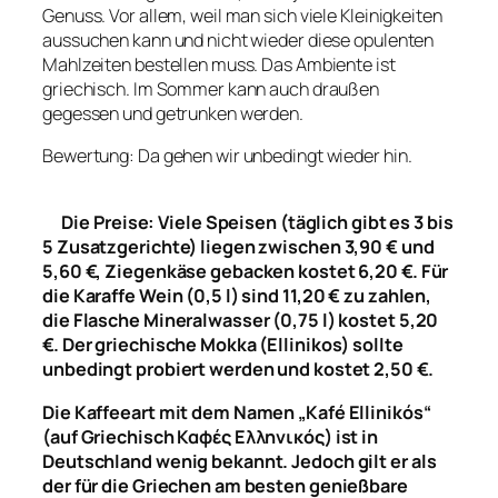
Genuss. Vor allem, weil man sich viele Kleinigkeiten
aussuchen kann und nicht wieder diese opulenten
Mahlzeiten bestellen muss. Das Ambiente ist
griechisch. Im Sommer kann auch draußen
gegessen und getrunken werden.
Bewertung: Da gehen wir unbedingt wieder hin.
Die Preise: Viele Speisen (täglich gibt es 3 bis
5 Zusatzgerichte) liegen zwischen 3,90 € und
5,60 €, Ziegenkäse gebacken kostet 6,20 €. Für
die Karaffe Wein (0,5 l) sind 11,20 € zu zahlen,
die Flasche Mineralwasser (0,75 l) kostet 5,20
€. Der griechische Mokka (Ellinikos) sollte
unbedingt probiert werden und kostet 2,50 €.
Die Kaffeeart mit dem Namen „Kafé Ellinikós“
(auf Griechisch Καφές Ελληνικός) ist in
Deutschland wenig bekannt. Jedoch gilt er als
der für die Griechen am besten genießbare