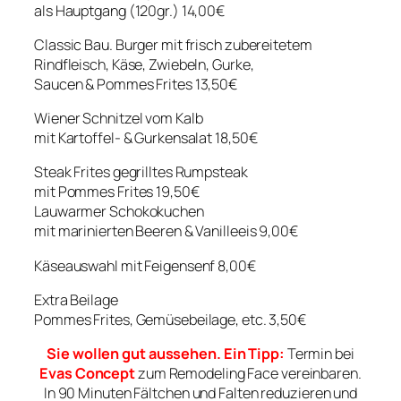
als Hauptgang (120gr.) 14,00€
Classic Bau. Burger mit frisch zubereitetem
Rindfleisch, Käse, Zwiebeln, Gurke,
Saucen & Pommes Frites 13,50€
Wiener Schnitzel vom Kalb
mit Kartoffel- & Gurkensalat 18,50€
Steak Frites gegrilltes Rumpsteak
mit Pommes Frites 19,50€
Lauwarmer Schokokuchen
mit marinierten Beeren & Vanilleeis 9,00€
Käseauswahl mit Feigensenf 8,00€
Extra Beilage
Pommes Frites, Gemüsebeilage, etc. 3,50€
Sie wollen gut aussehen. Ein Tipp:
Termin bei
Evas Concept
zum Remodeling Face vereinbaren.
In 90 Minuten Fältchen und Falten reduzieren und