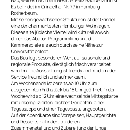
Bau, weil es nach dem Besitzer Felix Bau benannt ist.
Es befindet im Grindelhof Nr. 77 in Hamburg
Rotherbaum.
Mit seinen gewachsenen Strukturen ist der Grindel
eine der charmantesten Hamburger Wohnlagen.
Dieses alte jüdische Viertel wird kulturell sowohl
durch das Abaton Programmkino und die
Kammerspiele als auch durch seine Nähe zur
Universität belebt.
Das Bau legt besonderen Wert auf saisonale und
regionale Produkte, die täglich frisch verarbeitet
werden. Die Ausstattung ist trendy und modern, der
Service freundlich und aufmerksam.
Am Wochenende ist bereits ab 10 Uhr zum
ausgedehnten Frühstück bis 15 Uhr geöffnet. In der
Woche wird ab 12 Uhr eine wechselnde Mittagskarte
mit unkomplizierten leichten Gerichten, einer
Tagessuppe und einer Tagespasta angeboten.
Auf der Abendkarte sind Vorspeisen, Hauptgerichte
und Desserts zu finden, bei deren
Zusammenstellung und Zubereitung der junge