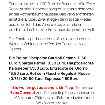
Terzetto ist seit Juli 2010 an der Bundesstraße/Ecke
Renzelstraße. Hervorgegangen ist es aus dem Verdi
an der Rothenbaumchaussee. Das Verdi eröffneten
einst drei Brüder. Zwei stiegen dann später wieder
aus. Einer führt das Verdi weiter, ein anderer
eröffnete das Terzetto. Es ist abends gemütlich voll.
Der Empfang ist herzlich, die Speisen erlesen, die
Weinempfehlungen treffen den Geschmack des
Gastes.
Die Preise:
Vorspeise Carciofi Scampi 11,50
Euro, Spargel Parma 10,50 Euro, Hauptgerichte
Kalbsleber 17,50 Euro, Entrecote del Giorno
18,50 Euro, Rotwein Flasche Regaleali Rosso
(0,75 l) 20,50 Euro, Espresso 1,80 Euro.
Sie wollen gut aussehen. Ein Tipp:
Termin bei
Evas Concept
zum Remodeling Face vereinbaren.
In 90 Minuten Fältchen und Falten reduzieren und
Sie können strahlen.