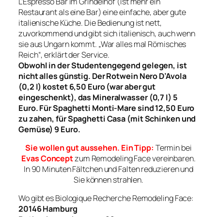
L’Espresso Bar im Grindelhof (ist mehr ein
Restaurant als eine Bar) eine einfache, aber gute
italienische Küche. Die Bedienung ist nett,
zuvorkommend und gibt sich italienisch, auch wenn
sie aus Ungarn kommt. „War alles mal Römisches
Reich“, erklärt der Service.
Obwohl in der Studentengegend gelegen, ist
nicht alles günstig. Der Rotwein Nero D’Avola
(0,2 l) kostet 6,50 Euro (war aber gut
eingeschenkt), das Mineralwasser (0,7 l) 5
Euro. Für Spaghetti Monti-Mare sind 12,50 Euro
zu zahen, für Spaghetti Casa (mit Schinken und
Gemüse) 9 Euro.
Sie wollen gut aussehen. Ein Tipp:
Termin bei
Evas Concept
zum Remodeling Face vereinbaren.
In 90 Minuten Fältchen und Falten reduzieren und
Sie können strahlen.
Wo gibt es Biologique Recherche Remodeling Face:
20146 Hamburg