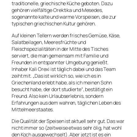
traditionelle, griechische Küche geboten. Dazu
gehören vielfältige Orektika und Mesedes,
sogenannte kalte und warme Vorspeisen, die zur
typischen griechischen Kultur gehören.
Auf kleinen Tellern werden frisches Gemüse, Käse,
Salatbeilagen, Meeresfrüchte und
Fleischspezialitäten in der Mitte des Tisches
serviert, die man gemeinsam mit Familie und
Freunden in entspannter Umgebung genießt.
Inhaber Kali Orexi ist täglich dabei und das Team
zeiht mit. „Das ist wirklich so, wie ich es in
Griechenland erlebt habe, als ich meinen Sohn
besucht habe, der dort studierte“, bestätigt ein
Freund. Also kein Urlaubserlebnis, sondern
Erfahrungen aus dem wahren, täglichen Leben des
Mittelmeerstaates.
Die Qualität der Speisen ist aktuell sehr gut. Das war
nicht immer so (zeitweise etwas sehr ölig, hat wohl
den Koch ausgewechselt). Aber jetzt ist es ein