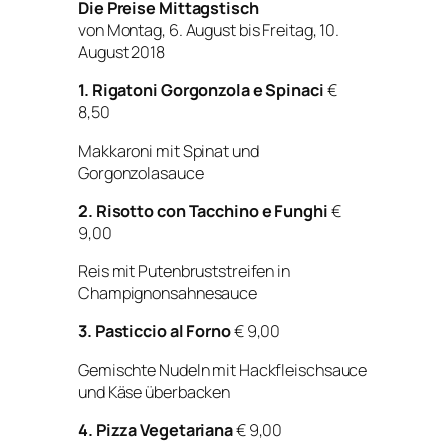
Die Preise Mittagstisch
von Montag, 6. August bis Freitag, 10.
August 2018
1. Rigatoni Gorgonzola e Spinaci
€
8,50
Makkaroni mit Spinat und
Gorgonzolasauce
2. Risotto con Tacchino e Funghi
€
9,00
Reis mit Putenbruststreifen in
Champignonsahnesauce
3. Pasticcio al Forno
€ 9,00
Gemischte Nudeln mit Hackfleischsauce
und Käse überbacken
4. Pizza Vegetariana
€ 9,00