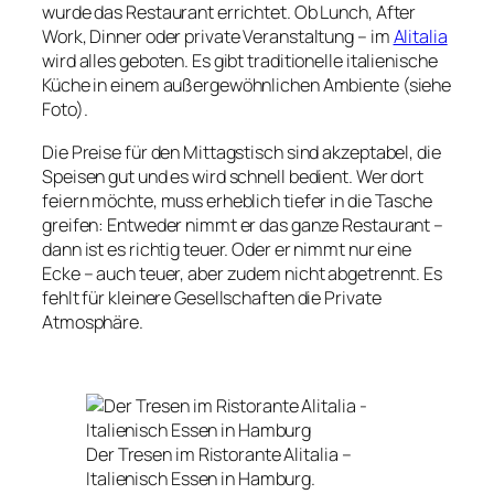
wurde das Restaurant errichtet. Ob Lunch, After
Work, Dinner oder private Veranstaltung – im
Alitalia
wird alles geboten. Es gibt traditionelle italienische
Küche in einem außergewöhnlichen Ambiente (siehe
Foto).
Die Preise für den Mittagstisch sind akzeptabel, die
Speisen gut und es wird schnell bedient. Wer dort
feiern möchte, muss erheblich tiefer in die Tasche
greifen: Entweder nimmt er das ganze Restaurant –
dann ist es richtig teuer. Oder er nimmt nur eine
Ecke – auch teuer, aber zudem nicht abgetrennt. Es
fehlt für kleinere Gesellschaften die Private
Atmosphäre.
Der Tresen im Ristorante Alitalia –
Italienisch Essen in Hamburg.