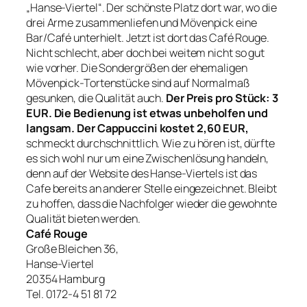
„Hanse-Viertel“. Der schönste Platz dort war, wo die
drei Arme zusammenliefen und Mövenpick eine
Bar/Café unterhielt. Jetzt ist dort das Café Rouge.
Nicht schlecht, aber doch bei weitem nicht so gut
wie vorher. Die Sondergrößen der ehemaligen
Mövenpick-Tortenstücke sind auf Normalmaß
gesunken, die Qualität auch.
Der Preis pro Stück: 3
EUR. Die Bedienung ist etwas unbeholfen und
langsam. Der Cappuccini kostet 2,60 EUR,
schmeckt durchschnittlich. Wie zu hören ist, dürfte
es sich wohl nur um eine Zwischenlösung handeln,
denn auf der Website des Hanse-Viertels ist das
Cafe bereits an anderer Stelle eingezeichnet. Bleibt
zu hoffen, dass die Nachfolger wieder die gewohnte
Qualität bieten werden.
Café Rouge
Große Bleichen 36,
Hanse-Viertel
20354 Hamburg
Tel. 0172-4 51 81 72