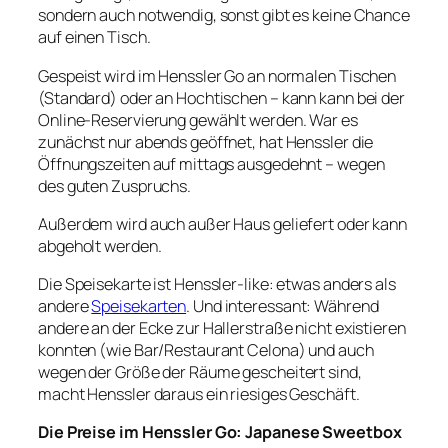
sondern auch notwendig, sonst gibt es keine Chance
auf einen Tisch.
Gespeist wird im Henssler Go an normalen Tischen
(Standard) oder an Hochtischen – kann kann bei der
Online-Reservierung gewählt werden. War es
zunächst nur abends geöffnet, hat Henssler die
Öffnungszeiten auf mittags ausgedehnt – wegen
des guten Zuspruchs.
Außerdem wird auch außer Haus geliefert oder kann
abgeholt werden.
Die Speisekarte ist Henssler-like: etwas anders als
andere
Speisekarten
. Und interessant: Während
andere an der Ecke zur Hallerstraße nicht existieren
konnten (wie Bar/Restaurant Celona) und auch
wegen der Größe der Räume gescheitert sind,
macht Henssler daraus ein riesiges Geschäft.
Die Preise im Henssler Go: Japanese Sweetbox