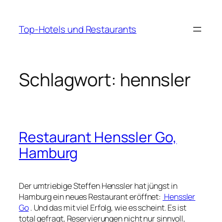
Zum
Inhalt
Top-Hotels und Restaurants
springen
Schlagwort:
hennsler
Restaurant Henssler Go,
Hamburg
Der umtriebige Steffen Henssler hat jüngst in
Hamburg ein neues Restaurant eröffnet:
Henssler
Go
. Und das mit viel Erfolg, wie es scheint. Es ist
total gefragt, Reservierungen nicht nur sinnvoll,