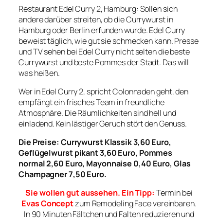
Restaurant Edel Curry 2, Hamburg: Sollen sich
andere darüber streiten, ob die Currywurst in
Hamburg oder Berlin erfunden wurde. Edel Curry
beweist täglich, wie gut sie schmecken kann. Presse
und TV sehen bei Edel Curry nicht selten die beste
Currywurst und beste Pommes der Stadt. Das will
was heißen.
Wer in Edel Curry 2, spricht Colonnaden geht, den
empfängt ein frisches Team in freundliche
Atmosphäre. Die Räumlichkeiten sind hell und
einladend. Kein lästiger Geruch stört den Genuss.
Die Preise: Currywurst Klassik 3,60 Euro,
Geflügelwurst pikant 3,60 Euro, Pommes
normal 2,60 Euro, Mayonnaise 0,40 Euro, Glas
Champagner 7,50 Euro.
Sie wollen gut aussehen. Ein Tipp:
Termin bei
Evas Concept
zum Remodeling Face vereinbaren.
In 90 Minuten Fältchen und Falten reduzieren und