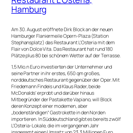
Hamburg
Am 30. August eröffnete Dirk Block an der neuen
Hamburger Flaniermeile Opern-Plaza (Station
Stephansplatz) das Restaurant L’Osteria mit dem
Flair von Dolce Vita. Das Restaurant hat rund 180
Plätze plus 80 bei schönem Wetter auf der Terrasse.
1,5 Mio.n Euro investierten der Unternehmer und
seine Partner in ihr erstes, 650 qm großes,
norddeutsches Restaurant gegenüber der Oper. Mit
Friedemann Findeis und Klaus Rader, beide
McDonalds‘ erprobt und darüber hinaus
Mitbegründer der Pastakette Vapiano, will Block
deren Konzept einer modernen, aber
„bodenständigen“ Gastrokette in den Norden
importieren. In Süddeutschland gibt es bereits zwölf
L’Osteria-Lokale, die im vergangenen Jahr
insgesamt einen Umsatz von 23,3 Millionen Euro