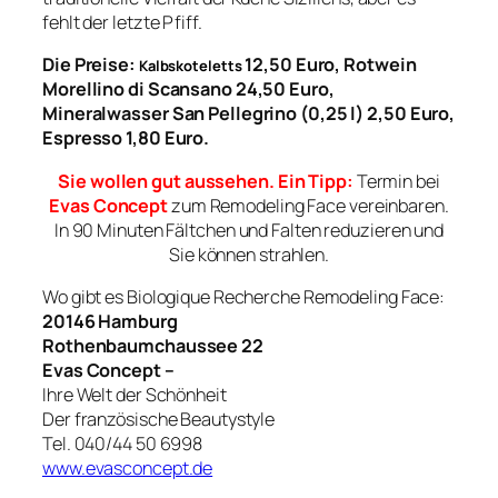
fehlt der letzte Pfiff.
Die Preise:
12,50 Euro, Rotwein
Kalbskoteletts
Morellino di Scansano 24,50 Euro,
Mineralwasser San Pellegrino (0,25 l) 2,50 Euro,
Espresso 1,80 Euro.
Sie wollen gut aussehen. Ein Tipp:
Termin bei
Evas Concept
zum Remodeling Face vereinbaren.
In 90 Minuten Fältchen und Falten reduzieren und
Sie können strahlen.
Wo gibt es Biologique Recherche Remodeling Face:
20146 Hamburg
Rothenbaumchaussee 22
Evas Concept –
Ihre Welt der Schönheit
Der französische Beautystyle
Tel. 040/44 50 6998
www.evasconcept.de