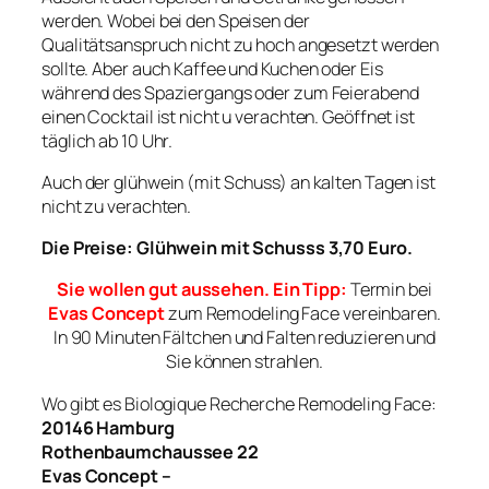
werden. Wobei bei den Speisen der
Qualitätsanspruch nicht zu hoch angesetzt werden
sollte. Aber auch Kaffee und Kuchen oder Eis
während des Spaziergangs oder zum Feierabend
einen Cocktail ist nicht u verachten. Geöffnet ist
täglich ab 10 Uhr.
Auch der glühwein (mit Schuss) an kalten Tagen ist
nicht zu verachten.
Die Preise: Glühwein mit Schusss 3,70 Euro.
Sie wollen gut aussehen. Ein Tipp:
Termin bei
Evas Concept
zum Remodeling Face vereinbaren.
In 90 Minuten Fältchen und Falten reduzieren und
Sie können strahlen.
Wo gibt es Biologique Recherche Remodeling Face:
20146 Hamburg
Rothenbaumchaussee 22
Evas Concept –