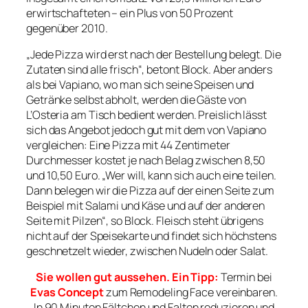
erwirtschafteten – ein Plus von 50 Prozent
gegenüber 2010.
„Jede Pizza wird erst nach der Bestellung belegt. Die
Zutaten sind alle frisch“, betont Block. Aber anders
als bei Vapiano, wo man sich seine Speisen und
Getränke selbst abholt, werden die Gäste von
L’Osteria am Tisch bedient werden. Preislich lässt
sich das Angebot jedoch gut mit dem von Vapiano
vergleichen: Eine Pizza mit 44 Zentimeter
Durchmesser kostet je nach Belag zwischen 8,50
und 10,50 Euro. „Wer will, kann sich auch eine teilen.
Dann belegen wir die Pizza auf der einen Seite zum
Beispiel mit Salami und Käse und auf der anderen
Seite mit Pilzen“, so Block. Fleisch steht übrigens
nicht auf der Speisekarte und findet sich höchstens
geschnetzelt wieder, zwischen Nudeln oder Salat.
Sie wollen gut aussehen. Ein Tipp:
Termin bei
Evas Concept
zum Remodeling Face vereinbaren.
In 90 Minuten Fältchen und Falten reduzieren und