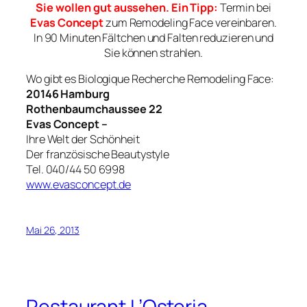
Sie wollen gut aussehen. Ein Tipp:
Termin bei
Evas Concept
zum Remodeling Face vereinbaren.
In 90 Minuten Fältchen und Falten reduzieren und
Sie können strahlen.
Wo gibt es Biologique Recherche Remodeling Face:
20146 Hamburg
Rothenbaumchaussee 22
Evas Concept –
Ihre Welt der Schönheit
Der französische Beautystyle
Tel. 040/44 50 6998
www.evasconcept.de
Mai 26, 2013
Restaurant L’Osteria,