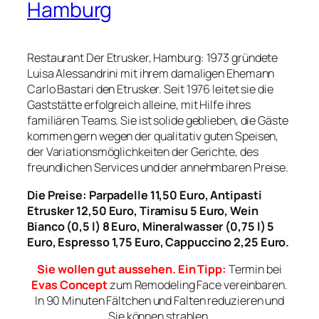
Hamburg
Restaurant Der Etrusker, Hamburg: 1973 gründete
Luisa Alessandrini mit ihrem damaligen Ehemann
Carlo Bastari den Etrusker. Seit 1976 leitet sie die
Gaststätte erfolgreich alleine, mit Hilfe ihres
familiären Teams. Sie ist solide geblieben, die Gäste
kommen gern wegen der qualitativ guten Speisen,
der Variationsmöglichkeiten der Gerichte, des
freundlichen Services und der annehmbaren Preise.
Die Preise: Parpadelle 11,50 Euro, Antipasti
Etrusker 12,50 Euro, Tiramisu 5 Euro, Wein
Bianco (0,5 l) 8 Euro, Mineralwasser (0,75 l) 5
Euro, Espresso 1,75 Euro, Cappuccino 2,25 Euro.
Sie wollen gut aussehen. Ein Tipp:
Termin bei
Evas Concept
zum Remodeling Face vereinbaren.
In 90 Minuten Fältchen und Falten reduzieren und
Sie können strahlen.