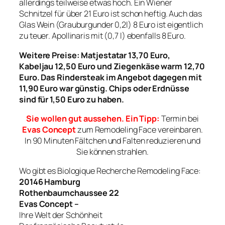
allerdings teilweise etwas hoch. Ein Wiener
Schnitzel für über 21 Euro ist schon heftig. Auch das
Glas Wein (Grauburgunder 0,2l) 8 Euro ist eigentlich
zu teuer. Apollinaris mit (0,7 l) ebenfalls 8 Euro.
Weitere Preise: Matjestatar 13,70 Euro,
Kabeljau 12,50 Euro und Ziegenkäse warm 12,70
Euro. Das Rindersteak im Angebot dagegen mit
11,90 Euro war günstig. Chips oder Erdnüsse
sind für 1,50 Euro zu haben.
Sie wollen gut aussehen. Ein Tipp:
Termin bei
Evas Concept
zum Remodeling Face vereinbaren.
In 90 Minuten Fältchen und Falten reduzieren und
Sie können strahlen.
Wo gibt es Biologique Recherche Remodeling Face:
20146 Hamburg
Rothenbaumchaussee 22
Evas Concept –
Ihre Welt der Schönheit