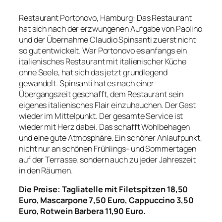
Restaurant Portonovo, Hamburg: Das Restaurant
hat sich nach der erzwungenen Aufgabe von Paolino
und der Übernahme Claudio Spinsanti zuerst nicht
so gut entwickelt. War Portonovo es anfangs ein
italienisches Restaurant mit italienischer Küche
ohne Seele, hat sich das jetzt grundlegend
gewandelt. Spinsanti hat es nach einer
Übergangszeit geschafft, dem Restaurant sein
eigenes italienisches Flair einzuhauchen. Der Gast
wieder im Mittelpunkt. Der gesamte Service ist
wieder mit Herz dabei. Das schafft Wohlbehagen
und eine gute Atmosphäre. Ein schöner Anlaufpunkt,
nicht nur an schönen Frühlings- und Sommertagen
auf der Terrasse, sondern auch zu jeder Jahreszeit
in den Räumen.
Die Preise: Tagliatelle mit Filetspitzen 18,50
Euro, Mascarpone 7,50 Euro, Cappuccino 3,50
Euro, Rotwein Barbera 11,90 Euro.