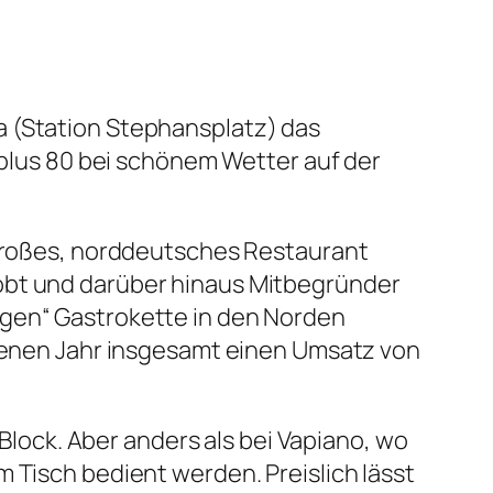
a (Station Stephansplatz) das
e plus 80 bei schönem Wetter auf der
m großes, norddeutsches Restaurant
robt und darüber hinaus Mitbegründer
igen“ Gastrokette in den Norden
ngenen Jahr insgesamt einen Umsatz von
 Block. Aber anders als bei Vapiano, wo
 Tisch bedient werden. Preislich lässt