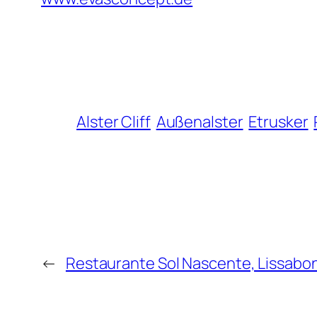
Alster Cliff
Außenalster
Etrusker
←
Restaurante Sol Nascente, Lissabo