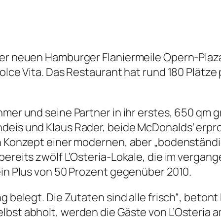
 der neuen Hamburger Flaniermeile Opern-Plaz
Dolce Vita. Das Restaurant hat rund 180 Plätz
ehmer und seine Partner in ihr erstes, 650 q
ndeis und Klaus Rader, beide McDonalds‘ erp
ren Konzept einer modernen, aber „bodenständ
 bereits zwölf L’Osteria-Lokale, die im verga
ein Plus von 50 Prozent gegenüber 2010.
g belegt. Die Zutaten sind alle frisch“, betont
bst abholt, werden die Gäste von L’Osteria am