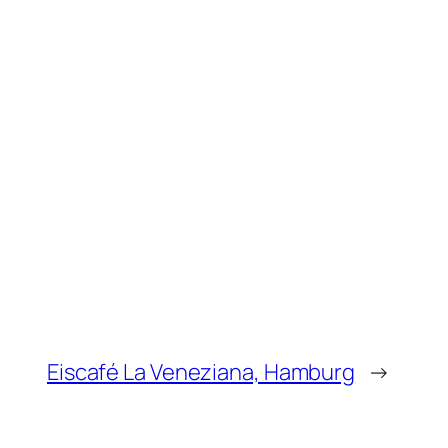
Eiscafé La Veneziana, Hamburg
→