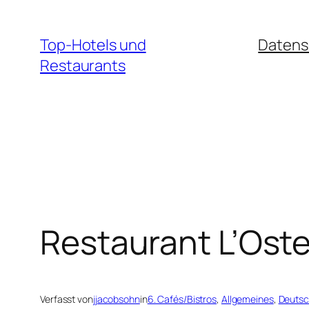
Zum
Inhalt
Top-Hotels und
Datens
springen
Restaurants
Restaurant L’Ost
Verfasst von
jjacobsohn
in
6. Cafés/Bistros
, 
Allgemeines
, 
Deutsc