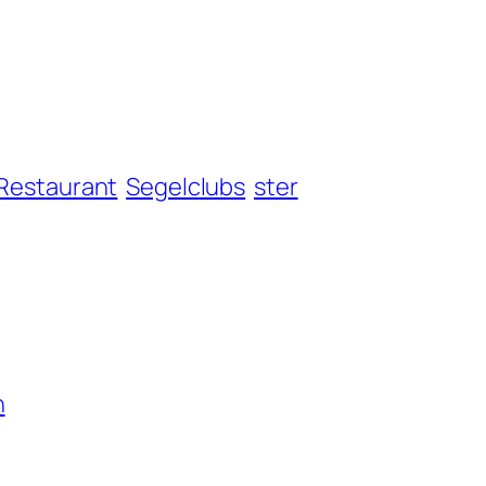
Restaurant
Segelclubs
ster
n