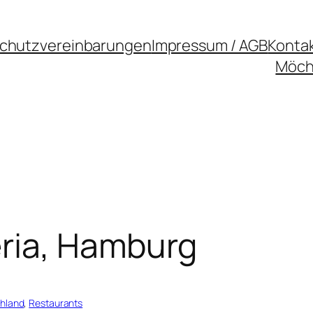
chutzvereinbarungen
Impressum / AGB
Konta
Möcht
eria, Hamburg
hland
, 
Restaurants