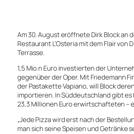
Am 30. August eröffnete Dirk Block an
Restaurant L’Osteria mit dem Flair von 
Terrasse.
1,5 Mio.n Euro investierten der Untern
gegenüber der Oper. Mit Friedemann Fi
der Pastakette Vapiano, will Block de
importieren. In Süddeutschland gibt es
23,3 Millionen Euro erwirtschafteten – 
„Jede Pizza wird erst nach der Bestellun
man sich seine Speisen und Getränke sel