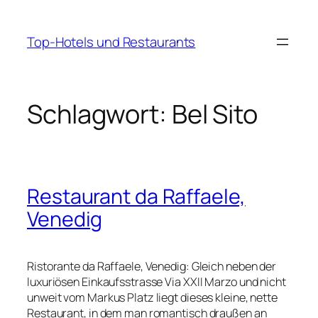
Zum
Inhalt
Top-Hotels und Restaurants
springen
Schlagwort:
Bel Sito
Restaurant da Raffaele,
Venedig
Ristorante da Raffaele, Venedig: Gleich neben der
luxuriösen Einkaufsstrasse Via XXII Marzo und nicht
unweit vom Markus Platz liegt dieses kleine, nette
Restaurant, in dem man romantisch draußen an