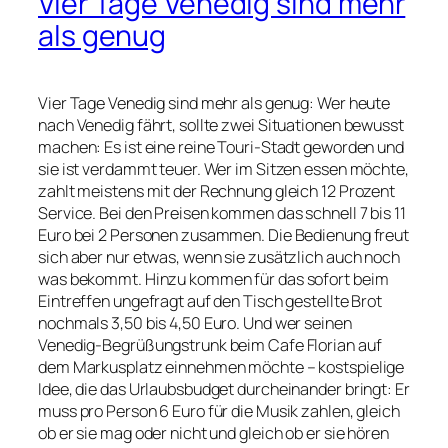
Vier Tage Venedig sind mehr
als genug
Vier Tage Venedig sind mehr als genug: Wer heute
nach Venedig fährt, sollte zwei Situationen bewusst
machen: Es ist eine reine Touri-Stadt geworden und
sie ist verdammt teuer. Wer im Sitzen essen möchte,
zahlt meistens mit der Rechnung gleich 12 Prozent
Service. Bei den Preisen kommen das schnell 7 bis 11
Euro bei 2 Personen zusammen. Die Bedienung freut
sich aber nur etwas, wenn sie zusätzlich auch noch
was bekommt. Hinzu kommen für das sofort beim
Eintreffen ungefragt auf den Tisch gestellte Brot
nochmals 3,50 bis 4,50 Euro. Und wer seinen
Venedig-Begrüßungstrunk beim Cafe Florian auf
dem Markusplatz einnehmen möchte – kostspielige
Idee, die das Urlaubsbudget durcheinander bringt: Er
muss pro Person 6 Euro für die Musik zahlen, gleich
ob er sie mag oder nicht und gleich ob er sie hören