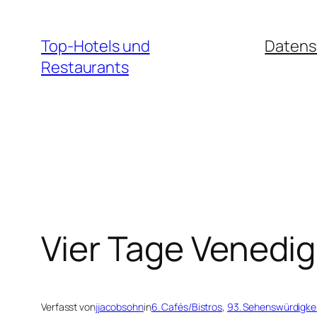
Zum
Inhalt
Top-Hotels und
Datens
springen
Restaurants
Vier Tage Venedig
Verfasst von
jjacobsohn
in
6. Cafés/Bistros
, 
93. Sehenswürdigke