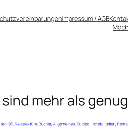
chutzvereinbarungen
Impressum / AGB
Konta
Möcht
 sind mehr als genu
iten
, 
95. Reiselektüre/Bücher
, 
Allgemeines
, 
Europa
, 
Hotels
, 
Italien
, 
Resta