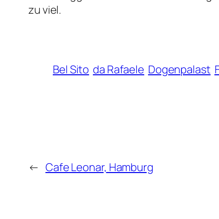
zu viel.
Bel Sito
da Rafaele
Dogenpalast
←
Cafe Leonar, Hamburg