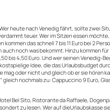
 Wer heute nach Venedig fährt, sollte zwei Si
 verdammt teuer. Wer im Sitzen essen möchte
sen kommen das schnell 7 bis 11 Euro bei 2 P
ich auch noch was bekommt. Hinzu kommen für 
3,50 bis 4,50 Euro. Und wer seinen Venedig-B
stspielige Idee, die das Urlaubsbudget durc
sie mag oder nicht und gleich ob er sie hören k
“ gleich nochmals zu: Cappuccino 9 Euro, Glas
Hotel Bel Sito, Ristorante da Raffaele, Dogenp
ndert zu lesen. Wer auf dieUrlaubskasse sie