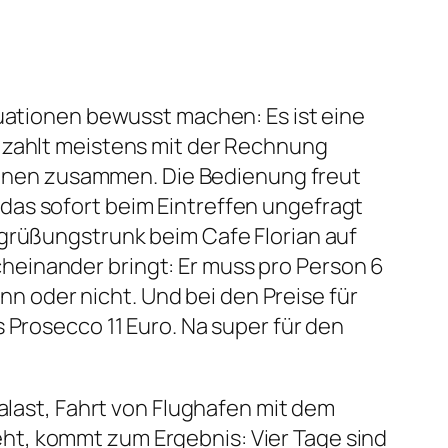
tuationen bewusst machen: Es ist eine
, zahlt meistens mit der Rechnung
ersonen zusammen. Die Bedienung freut
das sofort beim Eintreffen ungefragt
egrüßungstrunk beim Cafe Florian auf
heinander bringt: Er muss pro Person 6
ann oder nicht. Und bei den Preise für
 Prosecco 11 Euro. Na super für den
alast, Fahrt von Flughafen mit dem
ht, kommt zum Ergebnis: Vier Tage sind