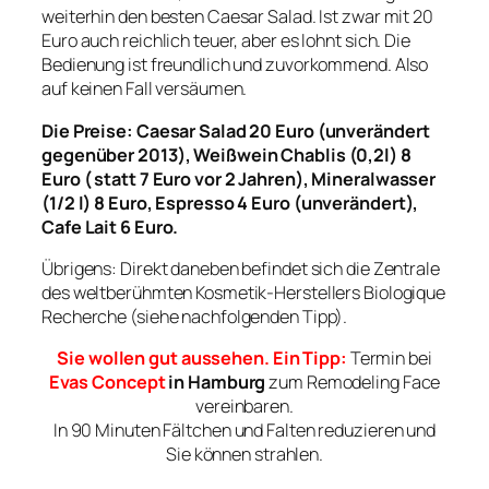
weiterhin den besten Caesar Salad. Ist zwar mit 20
Euro auch reichlich teuer, aber es lohnt sich. Die
Bedienung ist freundlich und zuvorkommend. Also
auf keinen Fall versäumen.
Die Preise: Caesar Salad 20 Euro (unverändert
gegenüber 2013), Weißwein Chablis (0,2l) 8
Euro ( statt 7 Euro vor 2 Jahren), Mineralwasser
(1/2 l) 8 Euro, Espresso 4 Euro (unverändert),
Cafe Lait 6 Euro.
Übrigens: Direkt daneben befindet sich die Zentrale
des weltberühmten Kosmetik-Herstellers Biologique
Recherche (siehe nachfolgenden Tipp).
Sie wollen gut aussehen. Ein Tipp:
Termin bei
Evas Concept
in Hamburg
zum Remodeling Face
vereinbaren.
In 90 Minuten Fältchen und Falten reduzieren und
Sie können strahlen.