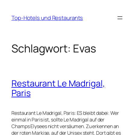
Zum
Inhalt
Top-Hotels und Restaurants
springen
Schlagwort:
Evas
Restaurant Le Madrigal,
Paris
Restaurant Le Madrigal, Paris: ES bleibt dabei: Wer
einmal in Paris ist, sollte Le Madrigal auf der
Champs Elysees nicht versäumen. Zu erkennen an
der roten Markise, auf der Unisex steht. Dort gibt es