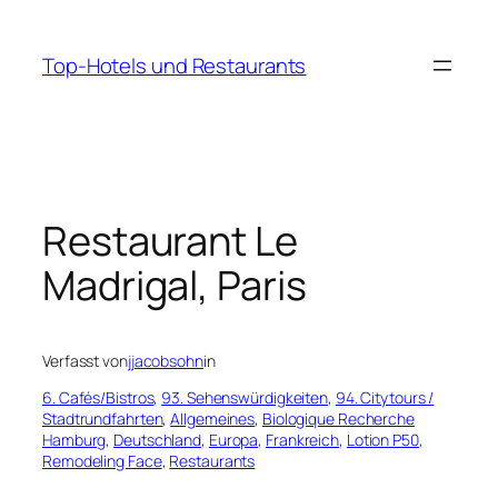
Zum
Inhalt
Top-Hotels und Restaurants
springen
Restaurant Le
Madrigal, Paris
Verfasst von
jjacobsohn
in
6. Cafés/Bistros
, 
93. Sehenswürdigkeiten
, 
94. Citytours /
Stadtrundfahrten
, 
Allgemeines
, 
Biologique Recherche
Hamburg
, 
Deutschland
, 
Europa
, 
Frankreich
, 
Lotion P50
, 
Remodeling Face
, 
Restaurants