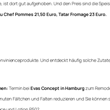
, ist dort gut aufgehoben. Und den Preis sind die Speis
 Du Chef Pommes 21,50 Euro, Tatar F
romage 23 Euro.
 Convinienceprodukte. Und entdeckt häufig solche Zutat
hen:
Termin bei
Evas Concept in Hamburg
zum Remodel
inuten Fältchen und Falten reduzieren und Sie können s
ace und Lotion P50?