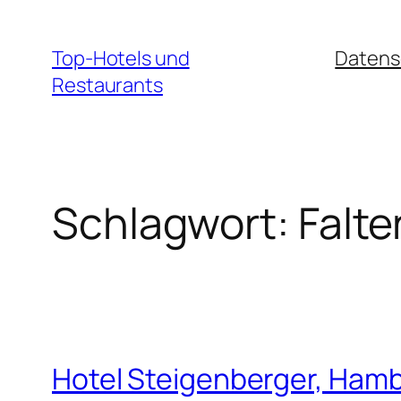
Zum
Inhalt
Top-Hotels und
Datens
springen
Restaurants
Schlagwort:
Falt
Hotel Steigenberger, Ham