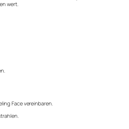
en wert.
en.
ing Face vereinbaren.
trahlen.