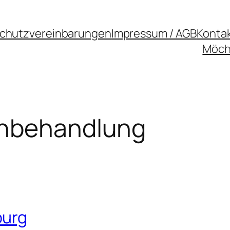
chutzvereinbarungen
Impressum / AGB
Konta
Möcht
enbehandlung
burg