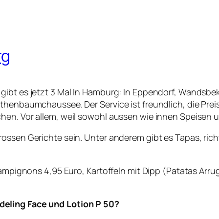
rg
gibt es jetzt 3 Mal In Hamburg: In Eppendorf, Wandsbek
othenbaumchaussee. Der Service ist freundlich, die Pr
chen. Vor allem, weil sowohl aussen wie innen Speise
rossen Gerichte sein. Unter anderem gibt es Tapas, ric
hampignons 4,95 Euro, Kartoffeln mit Dipp (Patatas Arrug
deling Face und Lotion P 50?