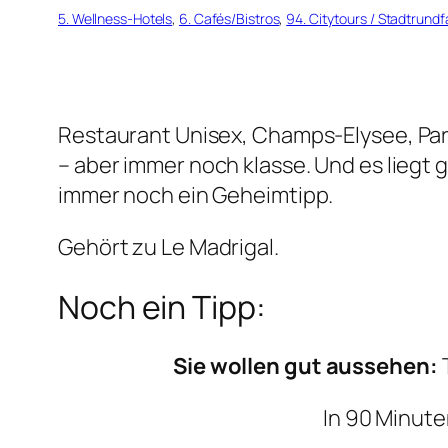
5. Wellness-Hotels
, 
6. Cafés/Bistros
, 
94. Citytours / Stadtrund
Restaurant Unisex, Champs-Elysee, Pari
– aber immer noch klasse. Und es liegt
immer noch ein Geheimtipp.
Gehört zu Le Madrigal.
Noch ein Tipp:
Sie wollen gut aussehen:
In 90 Minute