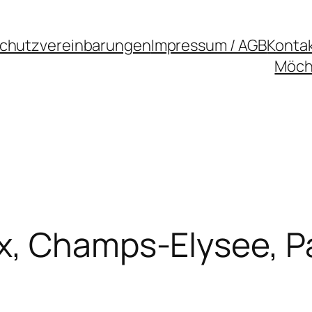
chutzvereinbarungen
Impressum / AGB
Konta
Möcht
x, Champs-Elysee, Pa