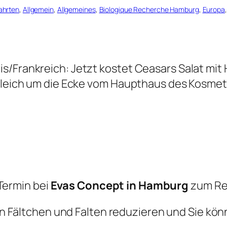
fahrten
, 
Allgemein
, 
Allgemeines
, 
Biologique Recherche Hamburg
, 
Europa
,
s/Frankreich: Jetzt kostet Ceasars Salat mit
 gleich um die Ecke vom Haupthaus des Kosmet
Termin bei
Evas Concept in Hamburg
zum Re
n Fältchen und Falten reduzieren und Sie kön