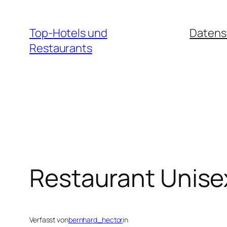
Zum
Inhalt
Top-Hotels und
Datens
springen
Restaurants
Restaurant Unise
Verfasst von
bernhard_hector
in