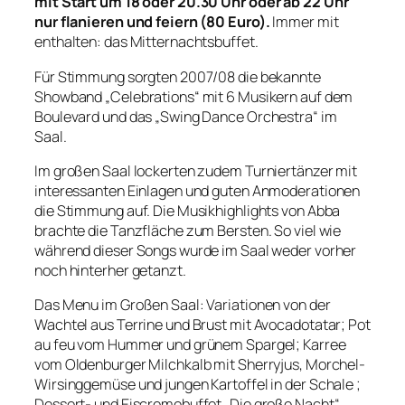
mit Start um 18 oder 20.30 Uhr oder ab 22 Uhr
nur flanieren und feiern (80 Euro).
Immer mit
enthalten: das Mitternachtsbuffet.
Für Stimmung sorgten 2007/08 die bekannte
Showband „Celebrations“ mit 6 Musikern auf dem
Boulevard und das „Swing Dance Orchestra“ im
Saal.
Im großen Saal lockerten zudem Turniertänzer mit
interessanten Einlagen und guten Anmoderationen
die Stimmung auf. Die Musikhighlights von Abba
brachte die Tanzfläche zum Bersten. So viel wie
während dieser Songs wurde im Saal weder vorher
noch hinterher getanzt.
Das Menu im Großen Saal: Variationen von der
Wachtel aus Terrine und Brust mit Avocadotatar; Pot
au feu vom Hummer und grünem Spargel; Karree
vom Oldenburger Milchkalb mit Sherryjus, Morchel-
Wirsinggemüse und jungen Kartoffel in der Schale ;
Dessert- und Eiscremebuffet „Die große Nacht“.