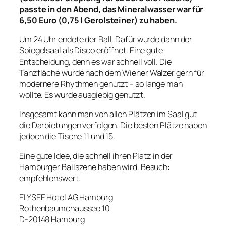
passte in den Abend, das Mineralwasser war für
6,50 Euro (0,75 l Gerolsteiner) zu haben.
Um 24 Uhr endete der Ball. Dafür wurde dann der
Spiegelsaal als Disco eröffnet. Eine gute
Entscheidung, denn es war schnell voll. Die
Tanzfläche wurde nach dem Wiener Walzer gern für
modernere Rhythmen genutzt – so lange man
wollte. Es wurde ausgiebig genutzt.
Insgesamt kann man von allen Plätzen im Saal gut
die Darbietungen verfolgen. Die besten Plätze haben
jedoch die Tische 11 und 15.
Eine gute Idee, die schnell ihren Platz in der
Hamburger Ballszene haben wird. Besuch:
empfehlenswert.
ELYSEE Hotel AG Hamburg
Rothenbaumchaussee 10
D-20148 Hamburg