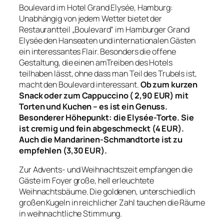
Boulevard im Hotel Grand Elysée, Hamburg:
Unabhängig von jedem Wetter bietet der
Restaurantteil „Boulevard“ im Hamburger Grand
Elysée den Hanseaten und internationalen Gästen
ein interessantes Flair. Besonders die offene
Gestaltung, die einen amTreiben des Hotels
teilhaben lässt, ohne dass man Teil des Trubels ist,
macht den Boulevard interessant.
Ob zum kurzen
Snack oder zum Cappuccino ( 2,90 EUR) mit
Torten und Kuchen – es ist ein Genuss.
Besonderer Höhepunkt: die Elysée-Torte. Sie
ist cremig und fein abgeschmeckt (4 EUR).
Auch die Mandarinen-Schmandtorte ist zu
empfehlen (3,30 EUR).
Zur Advents- und Weihnachtszeit empfangen die
Gäste im Foyer große, hell erleuchtete
Weihnachtsbäume. Die goldenen, unterschiedlich
großen Kugeln in reichlicher Zahl tauchen die Räume
in weihnachtliche Stimmung.