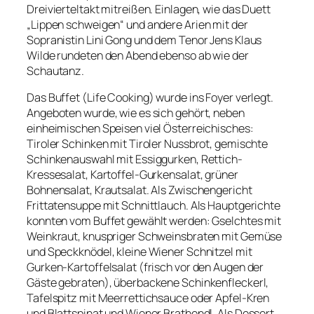
Dreivierteltakt mitreißen. Einlagen, wie das Duett
„Lippen schweigen“ und andere Arien mit der
Sopranistin Lini Gong und dem Tenor Jens Klaus
Wilde rundeten den Abend ebenso ab wie der
Schautanz.
Das Buffet (Life Cooking) wurde ins Foyer verlegt.
Angeboten wurde, wie es sich gehört, neben
einheimischen Speisen viel Österreichisches:
Tiroler Schinken mit Tiroler Nussbrot, gemischte
Schinkenauswahl mit Essiggurken, Rettich-
Kressesalat, Kartoffel-Gurkensalat, grüner
Bohnensalat, Krautsalat. Als Zwischengericht
Frittatensuppe mit Schnittlauch. Als Hauptgerichte
konnten vom Buffet gewählt werden: Gselchtes mit
Weinkraut, knuspriger Schweinsbraten mit Gemüse
und Speckknödel, kleine Wiener Schnitzel mit
Gurken-Kartoffelsalat (frisch vor den Augen der
Gäste gebraten), überbackene Schinkenfleckerl,
Tafelspitz mit Meerrettichsauce oder Apfel-Kren
und Blattspinat und Wiener Brathendl. Als Dessert