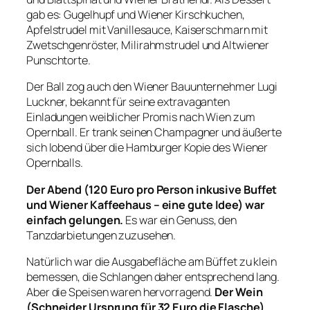
gab es: Gugelhupf und Wiener Kirschkuchen,
Apfelstrudel mit Vanillesauce, Kaiserschmarn mit
Zwetschgenröster, Milirahmstrudel und Altwiener
Punschtorte.
Der Ball zog auch den Wiener Bauunternehmer Lugi
Luckner, bekannt für seine extravaganten
Einladungen weiblicher Promis nach Wien zum
Opernball. Er trank seinen Champagner und äußerte
sich lobend über die Hamburger Kopie des Wiener
Opernballs.
Der Abend (120 Euro pro Person inkusive Buffet
und Wiener Kaffeehaus – eine gute Idee) war
einfach gelungen.
Es war ein Genuss, den
Tanzdarbietungen zuzusehen.
Natürlich war die Ausgabefläche am Büffet zu klein
bemessen, die Schlangen daher entsprechend lang.
Aber die Speisen waren hervorragend.
Der Wein
(Schneider Ursprung für 32 Euro die Flasche)