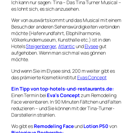
Ich kann nur sagen: Tina – Das Tina Turner Musical –
es lohnt sich, es sich anzusehen.
Wer von auswärts kommt und das Musical mit einem
Besuch der anderen Sehenswürdigkeiten verbinden
möchte (Hafenrundfahrt, Elbphilharmonie,
Völkerkundemuseum, Kunsthalle etc.) ist in den
Hotels
Steigenberger
,
Atlantic
und
Elysee
gut
aufgehoben. Wenn man sich mal was gönnen
möchte.
Und wenn Sie im Elysee sind, 200 m weiter gibt es
das prämierte Kosmetikinstitut
Evas Concept
Ein Tipp von top-hotels-und-restaurants.de:
Einen Termin bei
Eva’s Concept
zum Remodeling
Face vereinbaren. In 90 Minuten Fältchen und Falten
reduzieren –
und Sie können mit der Tina-Turner-
Darstellerin strahlen.
Wo gibt es
Remodeling Face
und
Lotion P50
von
Biologique Recherche: