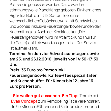
Patisserie genossen werden. Dazu werden
stimmungsvolle Pianoklänge geboten. Ein herrliches
High-Tea Buffet mit 18 Sorten Tee, einer
weihnachtlichen Gebäckauswahl mit Sandwiches
und Scones inklusive Feuerzangenbowle runden den
Nachmittag ab. Auch der Kinoklassiker „Die
Feuerzangenbowle“ wird im Atlantic-Kino (nur für
die Gäste) auf Leinwand ausgestrahlt. Der Service
ist aufmerksam.
Termine: An den vier Adventssonntagen sowie
am 25. und 26.12.2010, jeweils von 14:30-17:30
Uhr.
Preis: 35 Euro pro Person inkl.
Feuerzangenbowle, Kaffee-/Teespezialitäten
und Kuchenbuffet. Für Kinder bis 12 Jahre 16
Euro pro Person.
Sie wollen gut aussehen. Ein Tipp:
Termin bei
Evas Concept
zum Remodeling Face vereinbaren.
In 90 Minuten Fältchen und Falten reduzieren und