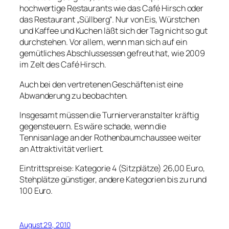
hochwertige Restaurants wie das Café Hirsch oder
das Restaurant „Süllberg“. Nur von Eis, Würstchen
und Kaffee und Kuchen läßt sich der Tag nicht so gut
durchstehen. Vor allem, wenn man sich auf ein
gemütliches Abschlussessen gefreut hat, wie 2009
im Zelt des Café Hirsch.
Auch bei den vertretenen Geschäften ist eine
Abwanderung zu beobachten.
Insgesamt müssen die Turnierveranstalter kräftig
gegensteuern. Es wäre schade, wenn die
Tennisanlage an der Rothenbaumchaussee weiter
an Attraktivität verliert.
Eintrittspreise: Kategorie 4 (Sitzplätze) 26,00 Euro,
Stehplätze günstiger, andere Kategorien bis zu rund
100 Euro.
August 29, 2010