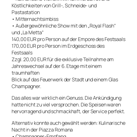
Köstlichkeiten von Grill-, Schneide- und
Pastastation
• Mitternachtsimbiss
• Außergewöhnliche Show mit den „Royal Flash“
und „La Metta“
140,00 EUR pro Person auf der Empore des Festsaals
170,00 EUR pro Person im Erdgeschoss des
Festsaals
Zzgl. 20,00 EUR für die exklusive Teilnahme am
Jahreswechsel auf der 6. Etage mit einem
traumhaften
Blick auf das Feuerwerk der Stadt und einem Glas
Champagner.
Das alles war wirklich ein Genuss. Die Ankündigung
hatte nicht zu viel versprochen. Die Speisen waren
hervorragend und schmackhaft, der Service perfekt.
Alternativ konnte auch gewählt werden: Kulinarische
Nacht in der Piazza Romana
• Champagner-Empfang