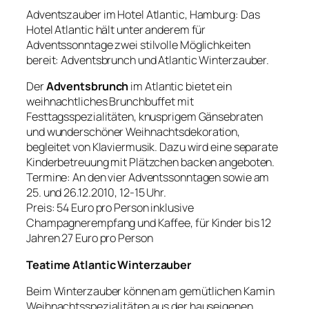
Adventszauber im Hotel Atlantic, Hamburg: Das
Hotel Atlantic hält unter anderem für
Adventssonntage zwei stilvolle Möglichkeiten
bereit: Adventsbrunch und Atlantic Winterzauber.
Der
Adventsbrunch
im Atlantic bietet ein
weihnachtliches Brunchbuffet mit
Festtagsspezialitäten, knusprigem Gänsebraten
und wunderschöner Weihnachtsdekoration,
begleitet von Klaviermusik. Dazu wird eine separate
Kinderbetreuung mit Plätzchen backen angeboten.
Termine: An den vier Adventssonntagen sowie am
25. und 26.12.2010, 12-15 Uhr.
Preis: 54 Euro pro Person inklusive
Champagnerempfang und Kaffee, für Kinder bis 12
Jahren 27 Euro pro Person
Teatime Atlantic Winterzauber
Beim Winterzauber können am gemütlichen Kamin
Weihnachtsspezialitäten aus der hauseigenen