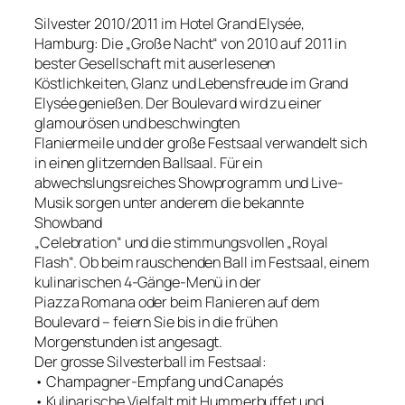
Silvester 2010/2011 im Hotel Grand Elysée,
Hamburg: Die „Große Nacht“ von 2010 auf 2011 in
bester Gesellschaft mit auserlesenen
Köstlichkeiten, Glanz und Lebensfreude im Grand
Elysée genießen. Der Boulevard wird zu einer
glamourösen und beschwingten
Flaniermeile und der große Festsaal verwandelt sich
in einen glitzernden Ballsaal. Für ein
abwechslungsreiches Showprogramm und Live-
Musik sorgen unter anderem die bekannte
Showband
„Celebration“ und die stimmungsvollen „Royal
Flash“. Ob beim rauschenden Ball im Festsaal, einem
kulinarischen 4-Gänge-Menü in der
Piazza Romana oder beim Flanieren auf dem
Boulevard – feiern Sie bis in die frühen
Morgenstunden ist angesagt.
Der grosse Silvesterball im Festsaal:
• Champagner-Empfang und Canapés
• Kulinarische Vielfalt mit Hummerbuffet und