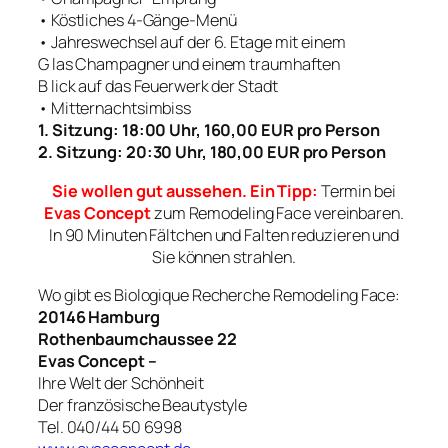
• Köstliches 4-Gänge-Menü
• Jahreswechsel auf der 6. Etage mit einem
G las Champagner und einem traumhaften
B lick auf das Feuerwerk der Stadt
• Mitternachtsimbiss
1. Sitzung: 18:00 Uhr, 160,00 EUR pro Person
2. Sitzung: 20:30 Uhr, 180,00 EUR pro Person
Sie wollen gut aussehen. Ein Tipp:
Termin bei
Evas Concept
zum Remodeling Face vereinbaren.
In 90 Minuten Fältchen und Falten reduzieren und
Sie können strahlen.
Wo gibt es Biologique Recherche Remodeling Face:
20146 Hamburg
Rothenbaumchaussee 22
Evas Concept –
Ihre Welt der Schönheit
Der französische Beautystyle
Tel. 040/44 50 6998