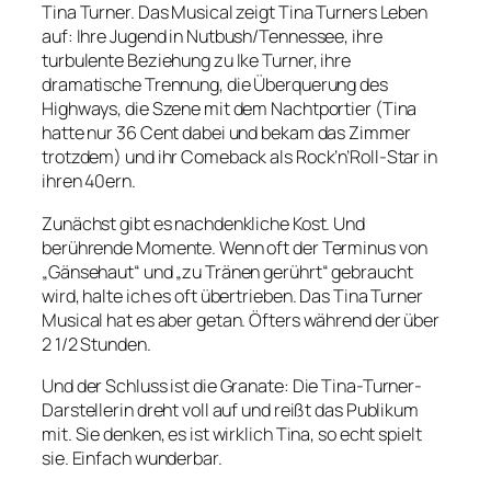
Tina Turner. Das Musical zeigt Tina Turners Leben
auf: Ihre Jugend in Nutbush/Tennessee, ihre
turbulente Beziehung zu Ike Turner, ihre
dramatische Trennung, die Überquerung des
Highways, die Szene mit dem Nachtportier (Tina
hatte nur 36 Cent dabei und bekam das Zimmer
trotzdem) und ihr Comeback als Rock’n’Roll-Star in
ihren 40ern.
Zunächst gibt es nachdenkliche Kost. Und
berührende Momente. Wenn oft der Terminus von
„Gänsehaut“ und „zu Tränen gerührt“ gebraucht
wird, halte ich es oft übertrieben. Das Tina Turner
Musical hat es aber getan. Öfters während der über
2 1/2 Stunden.
Und der Schluss ist die Granate: Die Tina-Turner-
Darstellerin dreht voll auf und reißt das Publikum
mit. Sie denken, es ist wirklich Tina, so echt spielt
sie. Einfach wunderbar.