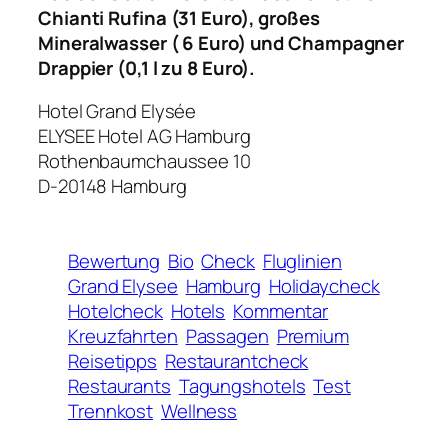
Chianti Rufina (31 Euro), großes
Mineralwasser ( 6 Euro) und Champagner
Drappier (0,1 l zu 8 Euro).
Hotel Grand Elysée
ELYSEE Hotel AG Hamburg
Rothenbaumchaussee 10
D-20148 Hamburg
Bewertung
Bio
Check
Fluglinien
Grand Elysee
Hamburg
Holidaycheck
Hotelcheck
Hotels
Kommentar
Kreuzfahrten
Passagen
Premium
Reisetipps
Restaurantcheck
Restaurants
Tagungshotels
Test
Trennkost
Wellness