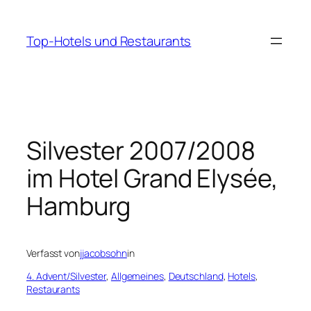
Zum
Inhalt
Top-Hotels und Restaurants
springen
Silvester 2007/2008
im Hotel Grand Elysée,
Hamburg
Verfasst von
jjacobsohn
in
4. Advent/Silvester
, 
Allgemeines
, 
Deutschland
, 
Hotels
, 
Restaurants