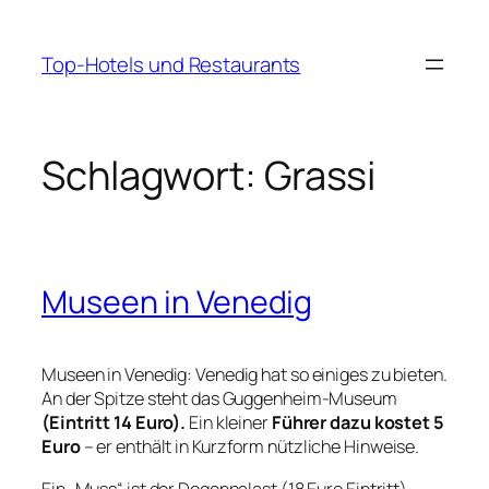
Zum
Inhalt
Top-Hotels und Restaurants
springen
Schlagwort:
Grassi
Museen in Venedig
Museen in Venedig: Venedig hat so einiges zu bieten.
An der Spitze steht das Guggenheim-Museum
(Eintritt 14 Euro).
Ein kleiner
Führer dazu kostet 5
Euro
– er enthält in Kurzform nützliche Hinweise.
Ein „Muss“ ist der Dogenpalast (18 Euro Eintritt).