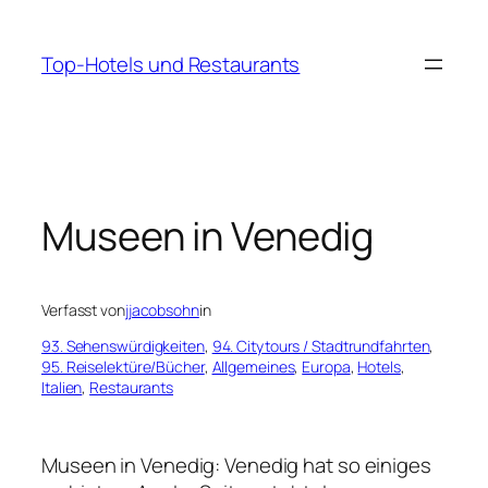
Zum
Inhalt
Top-Hotels und Restaurants
springen
Museen in Venedig
Verfasst von
jjacobsohn
in
93. Sehenswürdigkeiten
, 
94. Citytours / Stadtrundfahrten
, 
95. Reiselektüre/Bücher
, 
Allgemeines
, 
Europa
, 
Hotels
, 
Italien
, 
Restaurants
Museen in Venedig: Venedig hat so einiges