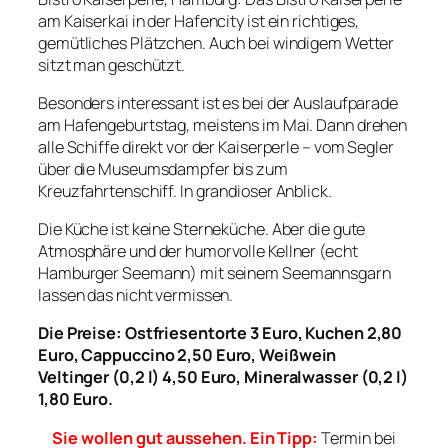
am Kaiserkai in der Hafencity ist ein richtiges,
gemütliches Plätzchen. Auch bei windigem Wetter
sitzt man geschützt.
Besonders interessant ist es bei der Auslaufparade
am Hafengeburtstag, meistens im Mai. Dann drehen
alle Schiffe direkt vor der Kaiserperle – vom Segler
über die Museumsdampfer bis zum
Kreuzfahrtenschiff. In grandioser Anblick.
Die Küche ist keine Sterneküche. Aber die gute
Atmosphäre und der humorvolle Kellner (echt
Hamburger Seemann) mit seinem Seemannsgarn
lassen das nicht vermissen.
Die Preise: Ostfriesentorte 3 Euro, Kuchen 2,80
Euro, Cappuccino 2,50 Euro, Weißwein
Veltinger (0,2 l) 4,50 Euro, Mineralwasser (0,2 l)
1,80 Euro.
Sie wollen gut aussehen. Ein Tipp:
Termin bei