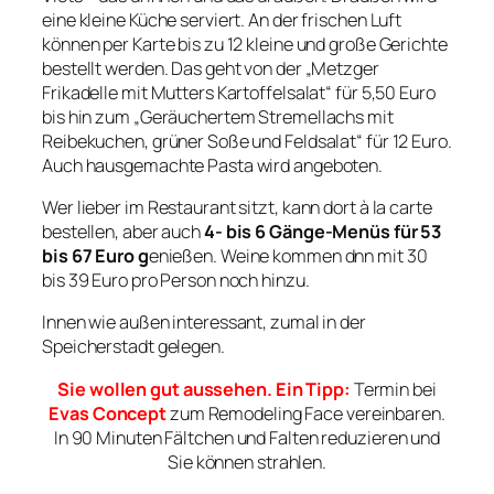
eine kleine Küche serviert. An der frischen Luft
können per Karte bis zu 12 kleine und große Gerichte
bestellt werden. Das geht von der „Metzger
Frikadelle mit Mutters Kartoffelsalat“ für 5,50 Euro
bis hin zum „Geräuchertem Stremellachs mit
Reibekuchen, grüner Soße und Feldsalat“ für 12 Euro.
Auch hausgemachte Pasta wird angeboten.
Wer lieber im Restaurant sitzt, kann dort à la carte
bestellen, aber auch
4- bis 6 Gänge-Menüs für 53
bis 67 Euro g
enießen. Weine kommen dnn mit 30
bis 39 Euro pro Person noch hinzu.
Innen wie außen interessant, zumal in der
Speicherstadt gelegen.
Sie wollen gut aussehen. Ein Tipp:
Termin bei
Evas Concept
zum Remodeling Face vereinbaren.
In 90 Minuten Fältchen und Falten reduzieren und
Sie können strahlen.