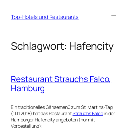
Zum
Inhalt
Top-Hotels und Restaurants
springen
Schlagwort:
Hafencity
Restaurant Strauchs Falco,
Hamburg
Ein traditionelles Gänsemenü zum St. Martins-Tag
(11.11.2018) hat das Restaurant
Strauchs Falco
in der
Hamburger Hafencity angeboten (nur mit
Vorbestellung):