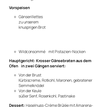
Vorspeisen
Gänserillettes
zu unserem
knusprigen Brot
Wildconsommé mit Pistazien-Nocken
Hauptgericht: Krosser Gänsebraten aus dem
Ofen in zwei Gängen serviert:
Von der Brust
Kürbiscreme, Rotkohl, Maronen, gebratener
Semmelknödel
Von der Keule
süßer Senf, Rosenkohl, Pastinake
Dessert:
Haselnuss-Crème Brûlée mit Amarena-