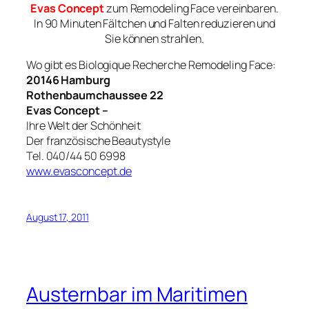
Evas Concept
zum Remodeling Face vereinbaren.
In 90 Minuten Fältchen und Falten reduzieren und
Sie können strahlen.
Wo gibt es Biologique Recherche Remodeling Face:
20146 Hamburg
Rothenbaumchaussee 22
Evas Concept –
Ihre Welt der Schönheit
Der französische Beautystyle
Tel. 040/44 50 6998
www.evasconcept.de
August 17, 2011
Austernbar im Maritimen