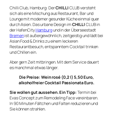
Chilli Club, Hamburg: Der
CHILLI
CLUB versteht
sich als eine Mischung aus Restaurant, Bar und
Lounge mit moderner gesunder Küche einmal quer
durch Asien. Das urbane Design im
CHILLI
CLUB in
der HafenCity
Hamburg
und in der Überseestadt
Bremen
ist außergewöhnlich, zeitgeistig und lädt bei
Asian Food & Drinks zu einem leckeren
Restaurantbesuch, entspanntem Cocktail trinken
und Chillen ein.
Aber gern Zeit mitbringen. Mit dem Service dauert
es manchmal etwas länger.
Die Preise: Wein rosé (0,2 l) 5,50 Euro,
alkoholfreier Cocktail Passionata Euro.
Sie wollen gut aussehen. Ein Tipp:
Termin bei
Evas Concept zum Remodeling Face vereinbaren.
In 90 Minuten Fältchen und Falten reduzieren und
Sie können strahlen.