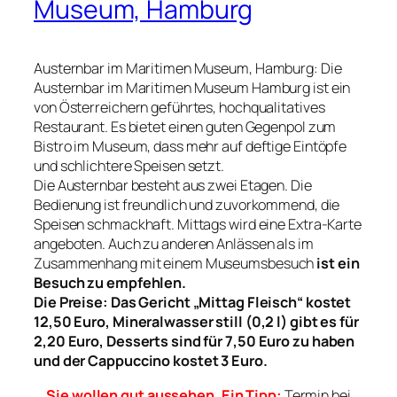
Museum, Hamburg
Austernbar im Maritimen Museum, Hamburg: Die
Austernbar im Maritimen Museum Hamburg ist ein
von Österreichern geführtes, hochqualitatives
Restaurant. Es bietet einen guten Gegenpol zum
Bistro im Museum, dass mehr auf deftige Eintöpfe
und schlichtere Speisen setzt.
Die Austernbar besteht aus zwei Etagen. Die
Bedienung ist freundlich und zuvorkommend, die
Speisen schmackhaft. Mittags wird eine Extra-Karte
angeboten. Auch zu anderen Anlässen als im
Zusammenhang mit einem Museumsbesuch
ist ein
Besuch zu empfehlen.
Die Preise: Das Gericht „Mittag Fleisch“ kostet
12,50 Euro, Mineralwasser still (0,2 l) gibt es für
2,20 Euro, Desserts sind für 7,50 Euro zu haben
und der Cappuccino kostet 3 Euro.
Sie wollen gut aussehen. Ein Tipp:
Termin bei