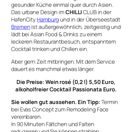
gesunder Küche einmal quer durch Asien.
Das urbane Design im
CHILLI
CLUB in der
HafenCity
Hamburg
und in der Überseestadt
Bremen
ist außergewöhnlich, zeitgeistig und
lädt bei Asian Food & Drinks zu einem
leckeren Restaurantbesuch, entspanntem
Cocktail trinken und Chillen ein.
Aber gern Zeit mitbringen. Mit dem Service
dauert es manchmal etwas länger.
Die Preise: Wein rosé (0,2 l) 5,50 Euro,
alkoholfreier Cocktail Passionata Euro.
Sie wollen gut aussehen. Ein Tipp:
Termin
bei Evas Concept zum Remodeling Face
vereinbaren.
In 90 Minuten Fältchen und Falten
reduzieren und Sie können strahlen.