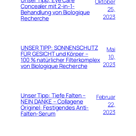
Unser Tipp: Eye Care
Oktober
Concealer mit 2-in-1-
25,
Behandlung von Biologique
2023
Recherche
UNSER TIPP: SONNENSCHUTZ
Mai
FÜR GESICHT und Körper –
10,
100 % natürlicher Filterkomplex
2023
von Biologique Recherche
Unser Tipp: Tiefe Falten –
Februar
NEIN DANKE – Collagene
22,
Originel: Festigendes Anti-
2023
Falten-Serum