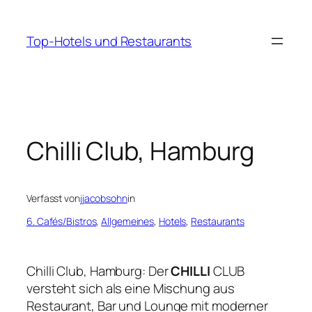
Zum
Inhalt
Top-Hotels und Restaurants
springen
Chilli Club, Hamburg
Verfasst von
jjacobsohn
in
6. Cafés/Bistros
, 
Allgemeines
, 
Hotels
, 
Restaurants
Chilli Club, Hamburg: Der
CHILLI
CLUB
versteht sich als eine Mischung aus
Restaurant, Bar und Lounge mit moderner