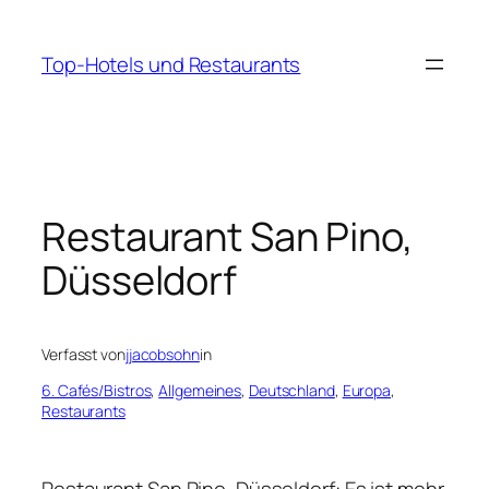
Zum
Inhalt
Top-Hotels und Restaurants
springen
Restaurant San Pino,
Düsseldorf
Verfasst von
jjacobsohn
in
6. Cafés/Bistros
, 
Allgemeines
, 
Deutschland
, 
Europa
, 
Restaurants
Restaurant San Pino, Düsseldorf: Es ist mehr