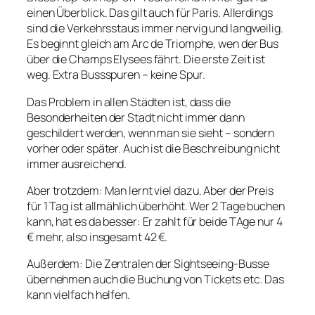
einen Überblick. Das gilt auch für Paris. Allerdings
sind die Verkehrsstaus immer nervig und langweilig.
Es beginnt gleich am Arc de Triomphe, wen der Bus
über die Champs Elysees fährt. Die erste Zeit ist
weg. Extra Bussspuren – keine Spur.
Das Problem in allen Städten ist, dass die
Besonderheiten der Stadt nicht immer dann
geschildert werden, wenn man sie sieht – sondern
vorher oder später. Auch ist die Beschreibung nicht
immer ausreichend.
Aber trotzdem: Man lernt viel dazu. Aber der Preis
für 1 Tag ist allmählich überhöht. Wer 2 Tage buchen
kann, hat es da besser: Er zahlt für beide TAge nur 4
€ mehr, also insgesamt 42 €.
Außerdem: Die Zentralen der Sightseeing-Busse
übernehmen auch die Buchung von Tickets etc. Das
kann vielfach helfen.