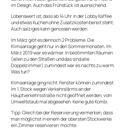
im Design. Auch das Frühstück ist ausreichend.
Lobenswert ist, dass ab 14 Uhr in der Lobby Kaffee
und etwas Kuchen ohne Zusatzkosten bereit steht.
Auch salziges kann genossen werden.
Im März gibt es dennoch 2 Probleme: Die
Klimaanlage geht nur in den Sommermonaten. Im
März 2019 war es wärmer. In bestimmten Räumen
(allen zu den Straßen und das sind alle
Doppelzimmer) zumindest war es nachts zu warm.
Was tun?
Klimaanlage ging nicht. Fenster können zumindest
im 1. Stock wegen Verkehrslärms an der
Hauptverkehrsstraße nicht geöffnet werden, vom
Umweltstaub mal abgesehen. Keine gute Kombi.
Tipp: Gleich bei der Reservierung vermerken, dass
man möglichst in einem der obersten Stockwerke
ein Zimmer reservieren möchte.