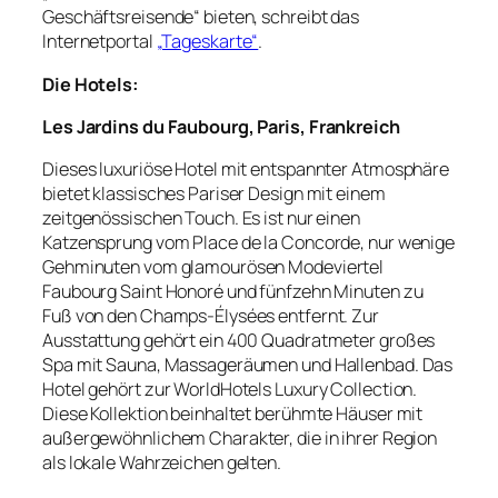
Geschäftsreisende“ bieten, schreibt das
Internetportal
„Tageskarte“
.
Die Hotels:
Les Jardins du Faubourg, Paris, Frankreich
Dieses luxuriöse Hotel mit entspannter Atmosphäre
bietet klassisches Pariser Design mit einem
zeitgenössischen Touch. Es ist nur einen
Katzensprung vom Place de la Concorde, nur wenige
Gehminuten vom glamourösen Modeviertel
Faubourg Saint Honoré und fünfzehn Minuten zu
Fuß von den Champs-Élysées entfernt. Zur
Ausstattung gehört ein 400 Quadratmeter großes
Spa mit Sauna, Massageräumen und Hallenbad. Das
Hotel gehört zur WorldHotels Luxury Collection.
Diese Kollektion beinhaltet berühmte Häuser mit
außergewöhnlichem Charakter, die in ihrer Region
als lokale Wahrzeichen gelten.