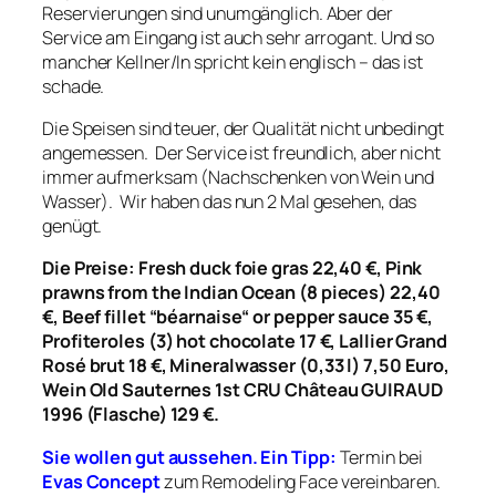
Reservierungen sind unumgänglich. Aber der
Service am Eingang ist auch sehr arrogant. Und so
mancher Kellner/In spricht kein englisch – das ist
schade.
Die Speisen sind teuer, der Qualität nicht unbedingt
angemessen. Der Service ist freundlich, aber nicht
immer aufmerksam (Nachschenken von Wein und
Wasser). Wir haben das nun 2 Mal gesehen, das
genügt.
Die Preise: Fresh duck foie gras 22,40 €, Pink
prawns from the Indian Ocean (8 pieces) 22,40
€, Beef fillet “béarnaise“ or pepper sauce 35 €,
Profiteroles (3) hot chocolate 17 €, Lallier Grand
Rosé brut 18 €, Mineralwasser (0,33 l) 7,50 Euro,
Wein Old Sauternes 1st CRU Château GUIRAUD
1996 (Flasche) 129 €.
Sie wollen gut aussehen. Ein Tipp:
Termin bei
Evas Concept
zum Remodeling Face vereinbaren.