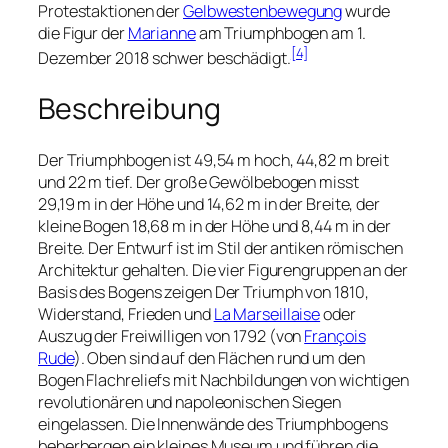
Protestaktionen der
Gelbwestenbewegung
wurde
die Figur der
Marianne
am Triumphbogen am 1.
[4]
Dezember 2018 schwer beschädigt.
Beschreibung
Der Triumphbogen ist 49,54 m hoch, 44,82 m breit
und 22 m tief. Der große Gewölbebogen misst
29,19 m in der Höhe und 14,62 m in der Breite, der
kleine Bogen 18,68 m in der Höhe und 8,44 m in der
Breite. Der Entwurf ist im Stil der antiken römischen
Architektur gehalten. Die vier Figurengruppen an der
Basis des Bogens zeigen
Der Triumph von 1810
,
Widerstand
,
Frieden
und
La Marseillaise
oder
Auszug der Freiwilligen von 1792
(von
François
Rude
). Oben sind auf den Flächen rund um den
Bogen Flachreliefs mit Nachbildungen von wichtigen
revolutionären und napoleonischen Siegen
eingelassen. Die Innenwände des Triumphbogens
beherbergen ein kleines Museum und führen die