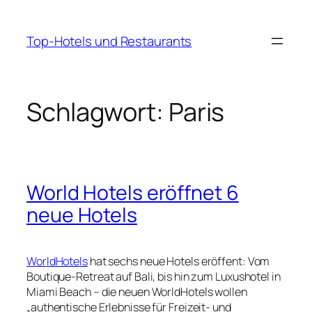
Zum
Inhalt
Top-Hotels und Restaurants
springen
Schlagwort:
Paris
World Hotels eröffnet 6
neue Hotels
WorldHotels
hat sechs neue Hotels eröffent: Vom
Boutique-Retreat auf Bali, bis hin zum Luxushotel in
Miami Beach – die neuen WorldHotels wollen
„authentische Erlebnisse für Freizeit- und