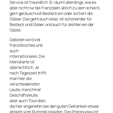
Service ist freundlich. Er räumt allerdings, wie es
aber nicht nur bei Franzosen üblich zu sein scheint,
gern geräuschvoll Besteck ein oder sortiert die
Gläser. Das geht auch leise, ist schonender für
Besteck und Gläser und auch für die Nerven der
Gäste.
Geboten wird viel
französisches und
auch
internationales. Die
Menükarte ist
übersichtlich. Je
nach Tageszeit trifft
man hier die
verschiedensten
Leute, manchmal
Geschäftsleute,
aber auch Touristen,
die hier angenehm bei den guten Getränken etwas
abseits vom Rummel relaxten. Das Preisniveau ist