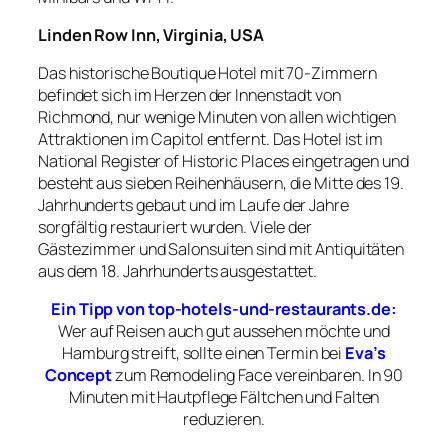
Linden Row Inn, Virginia, USA
Das historische Boutique Hotel mit 70-Zimmern
befindet sich im Herzen der Innenstadt von
Richmond, nur wenige Minuten von allen wichtigen
Attraktionen im Capitol entfernt. Das Hotel ist im
National Register of Historic Places eingetragen und
besteht aus sieben Reihenhäusern, die Mitte des 19.
Jahrhunderts gebaut und im Laufe der Jahre
sorgfältig restauriert wurden. Viele der
Gästezimmer und Salonsuiten sind mit Antiquitäten
aus dem 18. Jahrhunderts ausgestattet.
Ein Tipp von top-hotels-und-restaurants.de:
Wer auf Reisen auch gut aussehen möchte und
Hamburg streift, sollte einen Termin bei
Eva’s
Concept
zum Remodeling Face vereinbaren. In 90
Minuten mit Hautpflege Fältchen und Falten
reduzieren
.