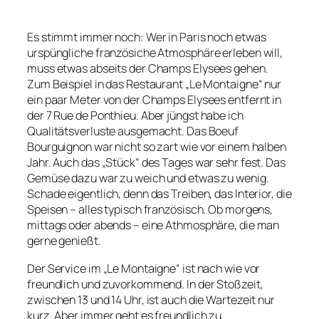
Es stimmt immer noch: Wer in Paris noch etwas
urspüngliche französiche Atmosphäre erleben will,
muss etwas abseits der Champs Elysees gehen.
Zum Beispiel in das Restaurant „Le Montaigne“ nur
ein paar Meter von der Champs Elysees entfernt in
der
7 Rue de Ponthieu
. Aber jüngst habe ich
Qualitätsverluste ausgemacht. Das Boeuf
Bourguignon war nicht so zart wie vor einem halben
Jahr. Auch das „Stück“ des Tages war sehr fest. Das
Gemüse dazu war zu weich und etwas zu wenig.
Schade eigentlich, denn das Treiben, das Interior, die
Speisen – alles typisch französisch. Ob morgens,
mittags oder abends – eine Athmosphäre, die man
gerne genießt.
Der Service im „Le Montaigne“ ist nach wie vor
freundlich und zuvorkommend. In der Stoßzeit,
zwischen 13 und 14 Uhr, ist auch die Wartezeit nur
kurz. Aber immer geht es freundlich zu.