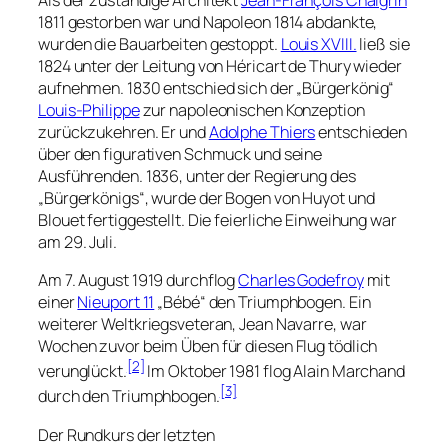
1811 gestorben war und Napoleon 1814 abdankte,
wurden die Bauarbeiten gestoppt.
Louis XVIII.
ließ sie
1824 unter der Leitung von Héricart de Thury wieder
aufnehmen. 1830 entschied sich der „Bürgerkönig“
Louis-Philippe
zur napoleonischen Konzeption
zurückzukehren. Er und
Adolphe Thiers
entschieden
über den figurativen Schmuck und seine
Ausführenden. 1836, unter der Regierung des
„Bürgerkönigs“, wurde der Bogen von Huyot und
Blouet fertiggestellt. Die feierliche Einweihung war
am 29. Juli.
Am 7. August 1919 durchflog
Charles Godefroy
mit
einer
Nieuport 11
„Bébé“ den Triumphbogen. Ein
weiterer Weltkriegsveteran, Jean Navarre, war
Wochen zuvor beim Üben für diesen Flug tödlich
[2]
verunglückt.
Im Oktober 1981 flog Alain Marchand
[3]
durch den Triumphbogen.
Der Rundkurs der letzten