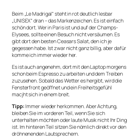
Beim „Le Madrigal“ steht in rot deutlich lesbar
„UNISEX“ dran – das Markenzeichen. Es ist einfach
schön dort. Wer in Paris ist und auf der Champs-
Elysees, sollte einen Besuch nicht versäumen. Es
gibt dort den besten Ceasars Salat, den ich je
gegessen habe. Ist zwar nicht ganz billig, aber dafür
komme ich immer wieder her.
Es ist auch angenehm, dort mit den Laptop morgens
schon beim Espresso zu arbeiten und dem Treiben
zuzusehen. Sobald das Wetter es hergibt, wird die
Fensterfront geöffnet und ein Freiheitsgefühl
macjht sich in einem breit.
Tipp:
Immer wieder herkommen. Aber Achtung,
bleiben Sie im vorderen Teil, wenn Sie sich
unterhalten möchten oder laute Musik nicht Ihr Ding
ist. Im hinteren Teil sitzen Sie nömlich direkt vor den
dröhnenenden Lautsprechern.