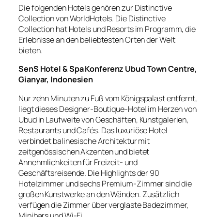
Die folgenden Hotels gehören zur Distinctive
Collection von WorldHotels. Die Distinctive
Collection hat Hotels und Resorts im Programm, die
Erlebnisse an den beliebtesten Orten der Welt
bieten.
SenS Hotel & Spa Konferenz Ubud Town Centre,
Gianyar, Indonesien
Nur zehn Minuten zu Fuß vom Königspalast entfernt,
liegt dieses Designer-Boutique-Hotel im Herzen von
Ubud in Laufweite von Geschäften, Kunstgalerien,
Restaurants und Cafés. Das luxuriöse Hotel
verbindet balinesische Architektur mit
zeitgenössischen Akzenten und bietet
Annehmlichkeiten für Freizeit- und
Geschäftsreisende. Die Highlights der 90
Hotelzimmer und sechs Premium-Zimmer sind die
großen Kunstwerke an den Wänden. Zusätzlich
verfügen die Zimmer über verglaste Badezimmer,
Minibars und Wi-Fi.