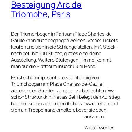
Besteigung Arc de
Triomphe, Paris
Der Triumphbogen in Paris am Place Charles-de-
Gaulle kann auch begangen werden. Vorher Tickets
kaufen und sich in die Schlange stellen. Im 1. Stock,
nach gefühlt 500 Stufen, gibt es eine kleine
Ausstellung. Weitere Stufen gen Himmel kommt
man auf die Plattform in über 50 m Höhe.
Es ist schon imposant, die sternförmig vom
Triumphbogen am Place Charles-de-Gaulle
abgehenden Straßen von oben zu betrachten. War
schon Struktur drin. Nettes Selfi belegt den Aufstieg,
bei dem schon viele Jugendliche schwächelten und
sich am Treppenrand erholten, bevor sie oben
ankamen.
Wissenwertes