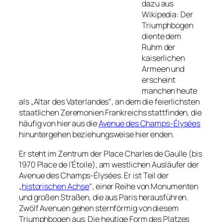
dazu aus
Wikipedia: Der
Triumphbogen
diente dem
Ruhm der
kaiserlichen
Armeen und
erscheint
manchen heute
als „Altar des Vaterlandes“, an dem die feierlichsten
staatlichen Zeremonien Frankreichs stattfinden, die
häufig von hier aus die
Avenue des Champs-Élysées
hinuntergehen beziehungsweise hier enden.
Er steht im Zentrum der
Place Charles de Gaulle
(bis
1970
Place de l’Étoile
), am westlichen Ausläufer der
Avenue des Champs-Élysées
. Er ist Teil der
„
historischen Achse
“, einer Reihe von Monumenten
und großen Straßen, die aus Paris herausführen.
Zwölf Avenuen gehen sternförmig von diesem
Triumphbogen aus. Die heutige Form des Platzes