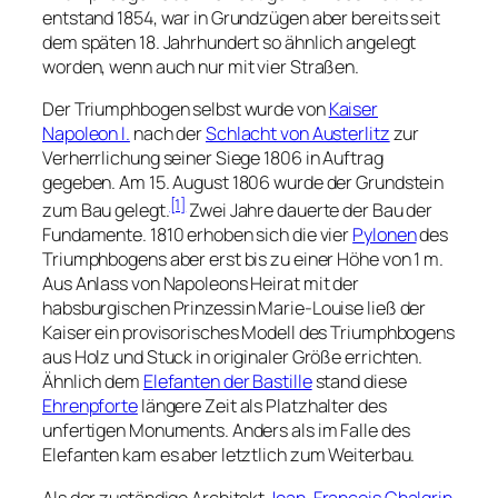
entstand 1854, war in Grundzügen aber bereits seit
dem späten 18. Jahrhundert so ähnlich angelegt
worden, wenn auch nur mit vier Straßen.
Der Triumphbogen selbst wurde von
Kaiser
Napoleon I.
nach der
Schlacht von Austerlitz
zur
Verherrlichung seiner Siege 1806 in Auftrag
gegeben. Am 15. August 1806 wurde der Grundstein
[1]
zum Bau gelegt.
Zwei Jahre dauerte der Bau der
Fundamente. 1810 erhoben sich die vier
Pylonen
des
Triumphbogens aber erst bis zu einer Höhe von 1 m.
Aus Anlass von Napoleons Heirat mit der
habsburgischen Prinzessin Marie-Louise ließ der
Kaiser ein provisorisches Modell des Triumphbogens
aus Holz und Stuck in originaler Größe errichten.
Ähnlich dem
Elefanten der Bastille
stand diese
Ehrenpforte
längere Zeit als Platzhalter des
unfertigen Monuments. Anders als im Falle des
Elefanten kam es aber letztlich zum Weiterbau.
Als der zuständige Architekt
Jean-François Chalgrin