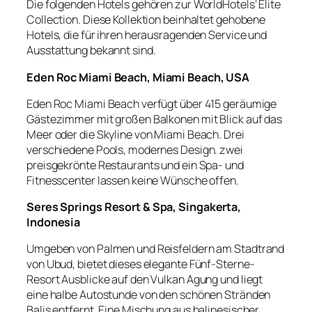
Die folgenden Hotels gehören zur WorldHotels‘ Elite
Collection. Diese Kollektion beinhaltet gehobene
Hotels, die für ihren herausragenden Service und
Ausstattung bekannt sind.
Eden Roc Miami Beach, Miami Beach, USA
Eden Roc Miami Beach verfügt über 415 geräumige
Gästezimmer mit großen Balkonen mit Blick auf das
Meer oder die Skyline von Miami Beach. Drei
verschiedene Pools, modernes Design. zwei
preisgekrönte Restaurants und ein Spa- und
Fitnesscenter lassen keine Wünsche offen.
Seres Springs Resort & Spa, Singakerta,
Indonesia
Umgeben von Palmen und Reisfeldern am Stadtrand
von Ubud, bietet dieses elegante Fünf-Sterne-
Resort Ausblicke auf den Vulkan Agung und liegt
eine halbe Autostunde von den schönen Stränden
Balis entfernt. Eine Mischung aus balinesischer