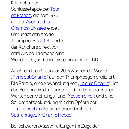
Kilometer der
Schlussetappe der
Tour
de France
, die seit 1975
auf der
Avenue des
Champs-Élysées
endet,
umrundet den Arc de
Triomphe. Bis
2013
führte
der Rundkurs direkt vor
dem Arc de Triomphe eine
Wende aus (und umkreiste ihn somit nicht).
Am Abend des 9. Januar 2015 wurden die Worte
„
Paris est Charlie
“ auf den Triumphbogen projiziert.
Die Parole, eine Abwandlung von „
Je suis Charlie
“, ist
das Bekenntnis der Pariser zu den demokratischen
Werten der Meinungs- und
Pressefreiheit
und eine
Solidaritätsbekundung mit den Opfern der
terroristischen
Verbrechen und mit dem
Satiremagazin
Charlie Hebdo
.
Bei schweren Ausschreitungen im Zuge der