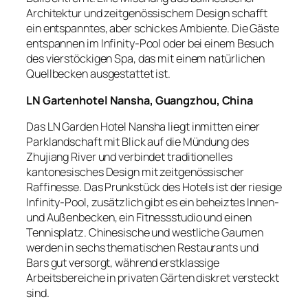
Architektur und zeitgenössischem Design schafft
ein entspanntes, aber schickes Ambiente. Die Gäste
entspannen im Infinity-Pool oder bei einem Besuch
des vierstöckigen Spa, das mit einem natürlichen
Quellbecken ausgestattet ist.
LN Gartenhotel Nansha, Guangzhou, China
Das LN Garden Hotel Nansha liegt inmitten einer
Parklandschaft mit Blick auf die Mündung des
Zhujiang River und verbindet traditionelles
kantonesisches Design mit zeitgenössischer
Raffinesse. Das Prunkstück des Hotels ist der riesige
Infinity-Pool, zusätzlich gibt es ein beheiztes Innen-
und Außenbecken, ein Fitnessstudio und einen
Tennisplatz. Chinesische und westliche Gaumen
werden in sechs thematischen Restaurants und
Bars gut versorgt, während erstklassige
Arbeitsbereiche in privaten Gärten diskret versteckt
sind.