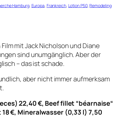
cherche Hamburg
, 
Europa
, 
Frankreich
, 
Lotion P50
, 
Remodeling
Film mit Jack Nicholson und Diane
rungen sind unumgänglich. Aber der
lisch – das ist schade.
eundlich, aber nicht immer aufmerksam
t.
eces) 22,40 €, Beef fillet “béarnaise“
 18 €, Mineralwasser (0,33 l) 7,50