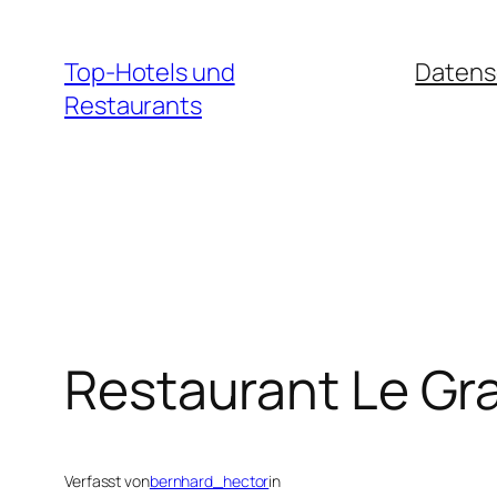
Zum
Inhalt
Top-Hotels und
Datens
springen
Restaurants
Restaurant Le Gra
Verfasst von
bernhard_hector
in