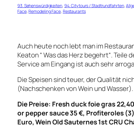
93. Sehenswürdigkeiten
, 
94. Citytours / Stadtrundfahrten
, 
All
Face
, 
Remodeling Face
, 
Restaurants
Auch heute noch lebt man im Restaurant
Keaton “ Was das Herz begehrt“. Teile 
Service am Eingang ist auch sehr arroga
Die Speisen sind teuer, der Qualität n
(Nachschenken von Wein und Wasser). 
Die Preise: Fresh duck foie gras 22,40
or pepper sauce 35 €, Profiteroles (3)
Euro, Wein Old Sauternes 1st CRU Ch