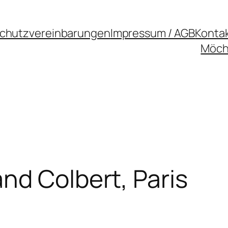
chutzvereinbarungen
Impressum / AGB
Konta
Möcht
nd Colbert, Paris