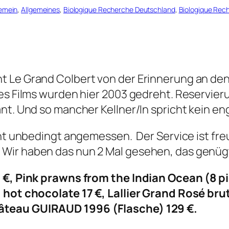
gemein
, 
Allgemeines
, 
Biologique Recherche Deutschland
, 
Biologique Re
 Le Grand Colbert von der Erinnerung an den 
des Films wurden hier 2003 gedreht. Reservie
nt. Und so mancher Kellner/In spricht kein eng
icht unbedingt angemessen. Der Service ist fr
Wir haben das nun 2 Mal gesehen, das genüg
 €, Pink prawns from the Indian Ocean (8 pi
 hot chocolate 17 €, Lallier Grand Rosé brut
âteau GUIRAUD 1996 (Flasche) 129 €.