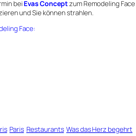
rmin bei
Evas Concept
zum Remodeling Face 
zieren und Sie können strahlen.
deling Face:
ris
Paris
Restaurants
Was das Herz begehrt