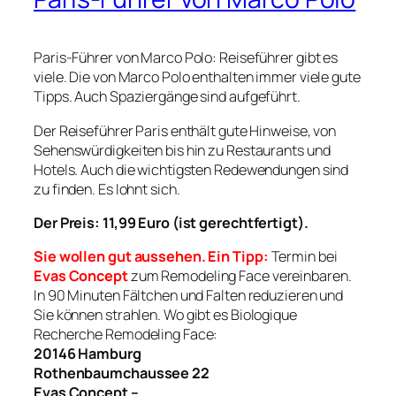
Paris-Führer von Marco Polo: Reiseführer gibt es
viele. Die von Marco Polo enthalten immer viele gute
Tipps. Auch Spaziergänge sind aufgeführt.
Der Reiseführer Paris enthält gute Hinweise, von
Sehenswürdigkeiten bis hin zu Restaurants und
Hotels. Auch die wichtigsten Redewendungen sind
zu finden. Es lohnt sich.
Der Preis: 11,99 Euro (ist gerechtfertigt).
Sie wollen gut aussehen. Ein Tipp:
Termin bei
Evas Concept
zum Remodeling Face vereinbaren.
In 90 Minuten Fältchen und Falten reduzieren und
Sie können strahlen.
Wo gibt es Biologique
Recherche Remodeling Face:
20146 Hamburg
Rothenbaumchaussee 22
Evas Concept –