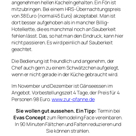
angenehmen hellen Kacheln gehalten. Ein Fön ist
mitzubringen. Bei einem HRS-Übernachtungspreis
von 38 Euro (normal45 Euro) akzeptabel. Man ist
dort besser aufgehoben als in mancher Billig-
Hotelkette, die es manchmal noch an Sauberkeit
fehlen lässt. Das, so hat man den Eindruck, kann hier
nicht passieren. Es wird peinlich auf Sauberkeit
geachtet.
Die Bedienung ist freundlich und angenehm, der
Chef auch gern zu einem Schwätzchen aufgelegt,
wenn er nicht gerade in der Küche gebraucht wird.
Im November und Dezember ist Gänseessen im
Angebot. Vorbestellungszeit 4 Tage, der Preis für 4
Personen 98 Euro.
www.zur-pfanne.de
Sie wollen gut aussehen. Ein Tipp:
Termin bei
Evas Concept
zum Remodeling Face vereinbaren.
In 90 Minuten Fältchen und Falten reduzieren und
Sie können strahlen.