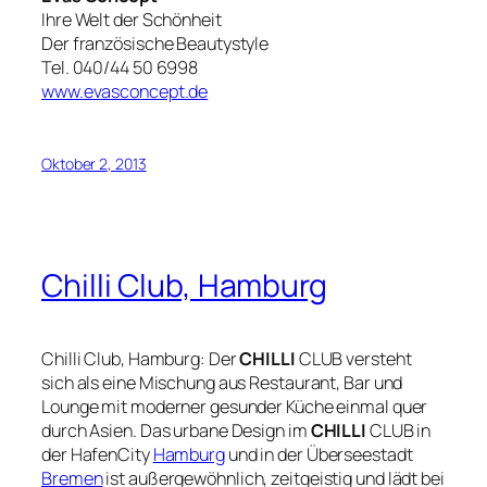
Ihre Welt der Schönheit
Der französische Beautystyle
Tel. 040/44 50 6998
www.evasconcept.de
Oktober 2, 2013
Chilli Club, Hamburg
Chilli Club, Hamburg: Der
CHILLI
CLUB versteht
sich als eine Mischung aus Restaurant, Bar und
Lounge mit moderner gesunder Küche einmal quer
durch Asien. Das urbane Design im
CHILLI
CLUB in
der HafenCity
Hamburg
und in der Überseestadt
Bremen
ist außergewöhnlich, zeitgeistig und lädt bei