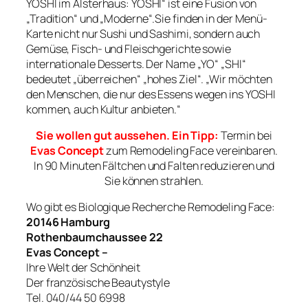
YOSHI im Alsterhaus: YOSHI“ ist eine Fusion von
„Tradition“ und „Moderne“.Sie finden in der Menü-
Karte nicht nur Sushi und Sashimi, sondern auch
Gemüse, Fisch- und Fleischgerichte sowie
internationale Desserts. Der Name „YO“ „SHI“
bedeutet „überreichen“ „hohes Ziel“. „Wir möchten
den Menschen, die nur des Essens wegen ins YOSHI
kommen, auch Kultur anbieten.“
Sie wollen gut aussehen. Ein Tipp:
Termin bei
Evas Concept
zum Remodeling Face vereinbaren.
In 90 Minuten Fältchen und Falten reduzieren und
Sie können strahlen.
Wo gibt es Biologique Recherche Remodeling Face:
20146 Hamburg
Rothenbaumchaussee 22
Evas Concept –
Ihre Welt der Schönheit
Der französische Beautystyle
Tel. 040/44 50 6998