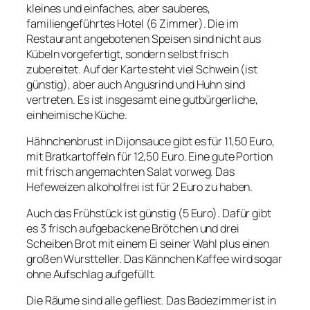
kleines und einfaches, aber sauberes,
familiengeführtes Hotel (6 Zimmer). Die im
Restaurant angebotenen Speisen sind nicht aus
Kübeln vorgefertigt, sondern selbst frisch
zubereitet. Auf der Karte steht viel Schwein (ist
günstig), aber auch Angusrind und Huhn sind
vertreten. Es ist insgesamt eine gutbürgerliche,
einheimische Küche.
Hähnchenbrust in Dijonsauce gibt es für 11,50 Euro,
mit Bratkartoffeln für 12,50 Euro. Eine gute Portion
mit frisch angemachten Salat vorweg. Das
Hefeweizen alkoholfrei ist für 2 Euro zu haben.
Auch das Frühstück ist günstig (5 Euro). Dafür gibt
es 3 frisch aufgebackene Brötchen und drei
Scheiben Brot mit einem Ei seiner Wahl plus einen
großen Wurstteller. Das Kännchen Kaffee wird sogar
ohne Aufschlag aufgefüllt.
Die Räume sind alle gefliest. Das Badezimmer ist in