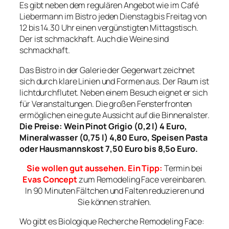
Es gibt neben dem regulären Angebot wie im Café
Liebermann im Bistro jeden Dienstag bis Freitag von
12 bis 14.30 Uhr einen vergünstigten Mittagstisch.
Der ist schmackhaft. Auch die Weine sind
schmackhaft.
Das Bistro in der Galerie der Gegenwart zeichnet
sich durch klare Linien und Formen aus. Der Raum ist
lichtdurchflutet. Neben einem Besuch eignet er sich
für Veranstaltungen. Die großen Fensterfronten
ermöglichen eine gute Aussicht auf die Binnenalster.
Die Preise: Wein Pinot Grigio (0,2 l) 4 Euro,
Mineralwasser (0,75 l) 4,80 Euro, Speisen Pasta
oder Hausmannskost 7,50 Euro bis 8,5o Euro.
Sie wollen gut aussehen. Ein Tipp:
Termin bei
Evas Concept
zum Remodeling Face vereinbaren.
In 90 Minuten Fältchen und Falten reduzieren und
Sie können strahlen.
Wo gibt es Biologique Recherche Remodeling Face: