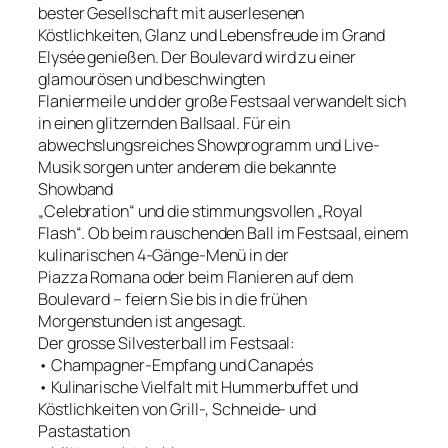
bester Gesellschaft mit auserlesenen
Köstlichkeiten, Glanz und Lebensfreude im Grand
Elysée genießen. Der Boulevard wird zu einer
glamourösen und beschwingten
Flaniermeile und der große Festsaal verwandelt sich
in einen glitzernden Ballsaal. Für ein
abwechslungsreiches Showprogramm und Live-
Musik sorgen unter anderem die bekannte
Showband
„Celebration“ und die stimmungsvollen „Royal
Flash“. Ob beim rauschenden Ball im Festsaal, einem
kulinarischen 4-Gänge-Menü in der
Piazza Romana oder beim Flanieren auf dem
Boulevard – feiern Sie bis in die frühen
Morgenstunden ist angesagt.
Der grosse Silvesterball im Festsaal:
• Champagner-Empfang und Canapés
• Kulinarische Vielfalt mit Hummerbuffet und
Köstlichkeiten von Grill-, Schneide- und
Pastastation