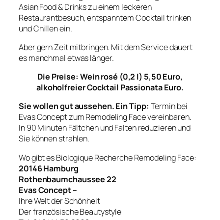
Asian Food & Drinks zu einem leckeren
Restaurantbesuch, entspanntem Cocktail trinken
und Chillen ein.
Aber gern Zeit mitbringen. Mit dem Service dauert
es manchmal etwas länger.
Die Preise: Wein rosé (0,2 l) 5,50 Euro,
alkoholfreier Cocktail Passionata Euro.
Sie wollen gut aussehen. Ein Tipp:
Termin bei
Evas Concept zum Remodeling Face vereinbaren.
In 90 Minuten Fältchen und Falten reduzieren und
Sie können strahlen.
Wo gibt es Biologique Recherche Remodeling Face:
20146 Hamburg
Rothenbaumchaussee 22
Evas Concept –
Ihre Welt der Schönheit
Der französische Beautystyle