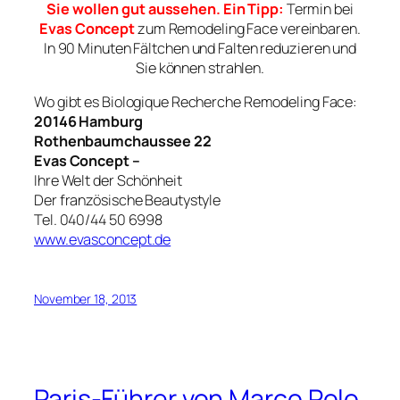
Sie wollen gut aussehen. Ein Tipp:
Termin bei
Evas Concept
zum Remodeling Face vereinbaren.
In 90 Minuten Fältchen und Falten reduzieren und
Sie können strahlen.
Wo gibt es Biologique Recherche Remodeling Face:
20146 Hamburg
Rothenbaumchaussee 22
Evas Concept –
Ihre Welt der Schönheit
Der französische Beautystyle
Tel. 040/44 50 6998
www.evasconcept.de
November 18, 2013
Paris-Führer von Marco Polo