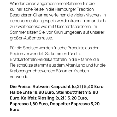
Wänden einen angemessenen Rahmen für die
kulinarische Reise in die Hamburger Tradition.
Besonderen Charme verleihen die vielen Nischen, in
denen ungestört gespeis werden kann – romantisch
zu zweit ebenso wie mit Geschäftspartnern. Im
Sommer sitzen Sie, von Grün umgeben, auf unserer
großen Außenterrasse.
Für die Speisen werden frische Produkte aus der
Region verwendet. So kommen für dire
Bratkartoffeln Heidekartoffeln in die Pfanne, die
Fleischsülze stammt aus dem Alten Land und für die
Krabbengerichtewerden Büsumer Krabben
verwendet.
Die Preise: Rotwein Kaapzicht (o,2 l) 5,40 Euro,
Halbe Ente 18,90 Euro, Steinbuttfiletn15,80
Euro, Kallfelz Riesling (o,2l ) 5,20 Euro,
Espresso 1,80 Euro, Doppelter Espresso 3,20
Euro.