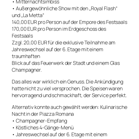
• Mitternachtsimbiss
• Außergewöhnliche Show mit den „Royal Flash“
und „La Metta“
140,00 EUR pro Person auf der Empore des Festsaals
170,00 EUR pro Person im Erdgeschoss des
Festsaals
Zzgl. 20,00 EUR für die exklusive Teilnahme am
Jahreswechsel auf der 6. Etage mit einem
traumhaften
Blick auf das Feuerwerk der Stadt und einem Glas
Champagner.
Das alles war wirklich ein Genuss. Die Ankündigung
hatte nicht zu viel versprochen. Die Speisen waren
hervorragend und schmackhaft, der Service perfekt.
Alternativ konnte auch gewählt werden: Kulinarische
Nacht in der Piazza Romana
• Champagner-Empfang
• Köstliches 4-Gänge-Menü
• Jahreswechsel auf der 6. Etage mit einem