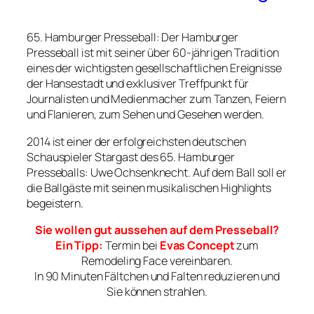
65. Hamburger Presseball: Der Hamburger
Presseball ist mit seiner über 60-jährigen Tradition
eines der wichtigsten gesellschaftlichen Ereignisse
der Hansestadt und exklusiver Treffpunkt für
Journalisten und Medienmacher zum Tanzen, Feiern
und Flanieren, zum Sehen und Gesehen werden.
2014 ist einer der erfolgreichsten deutschen
Schauspieler Stargast des 65. Hamburger
Presseballs: Uwe Ochsenknecht. Auf dem Ball soll er
die Ballgäste mit seinen musikalischen Highlights
begeistern.
Sie wollen gut aussehen auf dem Presseball?
Ein Tipp:
Termin bei
Evas Concept
zum
Remodeling Face vereinbaren.
In 90 Minuten Fältchen und Falten reduzieren und
Sie können strahlen.