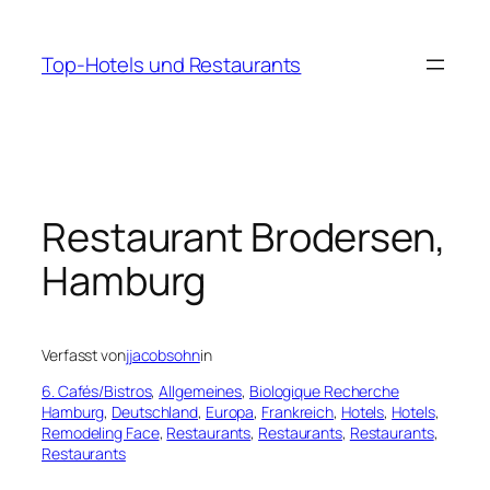
Zum
Inhalt
Top-Hotels und Restaurants
springen
Restaurant Brodersen,
Hamburg
Verfasst von
jjacobsohn
in
6. Cafés/Bistros
, 
Allgemeines
, 
Biologique Recherche
Hamburg
, 
Deutschland
, 
Europa
, 
Frankreich
, 
Hotels
, 
Hotels
, 
Remodeling Face
, 
Restaurants
, 
Restaurants
, 
Restaurants
, 
Restaurants