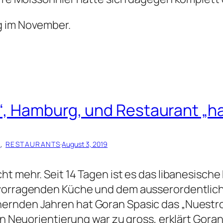
g im November.
“, Hamburg, und Restaurant „h
A
, 
RESTAURANTS
·
August 3, 2019
ht mehr. Seit 14 Tagen ist es das libanesisch
rvorragenden Küche und dem ausserordentlich
hernden Jahren hat Goran Spasic das „Nuest
en Neuorientierung war zu gross, erklärt Goran