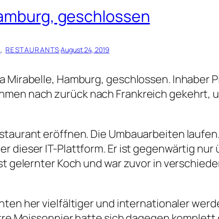
Hamburg, geschlossen
A
, 
RESTAURANTS
·
August 24, 2019
a Mirabelle, Hamburg, geschlossen. Inhaber P
hmen nach zurück nach Frankreich gekehrt, u
staurant eröffnen. Die Umbauarbeiten laufen.
 dieser IT-Plattform. Er ist gegenwärtig nur 
bst gelernter Koch und war zuvor in verschi
hten her vielfältiger und internationaler wer
ierre Moissonnier hatte sich dagegen komplett