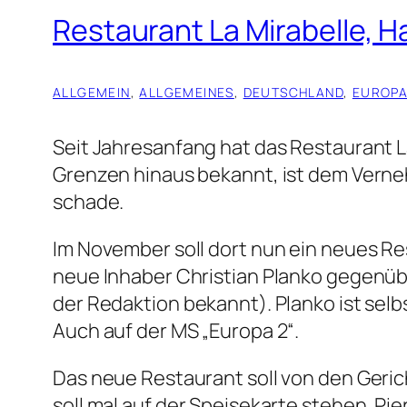
Restaurant La Mirabelle, 
ALLGEMEIN
, 
ALLGEMEINES
, 
DEUTSCHLAND
, 
EUROP
Seit Jahresanfang hat das Restaurant L
Grenzen hinaus bekannt, ist dem Verne
schade.
Im November soll dort nun ein neues Re
neue Inhaber Christian Planko gegenüber
der Redaktion bekannt). Planko ist sel
Auch auf der MS „Europa 2“.
Das neue Restaurant soll von den Geric
soll mal auf der Speisekarte stehen. P