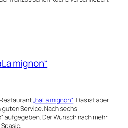
aLa mignon“
e Restaurant
„haLa mignon“
. Das ist aber
 guten Service. Nach sechs
ro“ aufgegeben. Der Wunsch nach mehr
 Spasic.