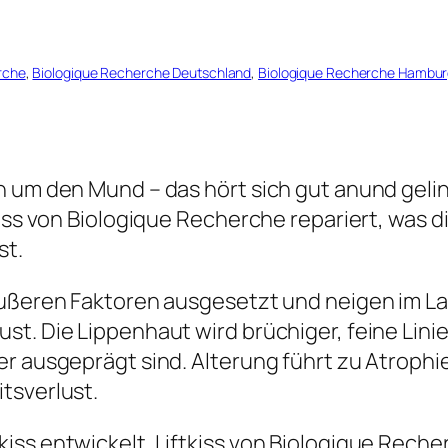
rche
, 
Biologique Recherche Deutschland
, 
Biologique Recherche Hambu
n um den Mund – das hört sich gut anund geli
kiss von Biologique Recherche repariert, was 
st.
äußeren Faktoren ausgesetzt und neigen im Lau
st. Die Lippenhaut wird brüchiger, feine Lin
er ausgeprägt sind. Alterung führt zu Atrophi
tsverlust.
ss entwickelt. Liftkiss von Biologique Recher