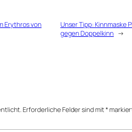
um Erythros von
Unser Tipp: Kinnmaske 
gegen Doppelkinn
→
ntlicht.
Erforderliche Felder sind mit
*
markier