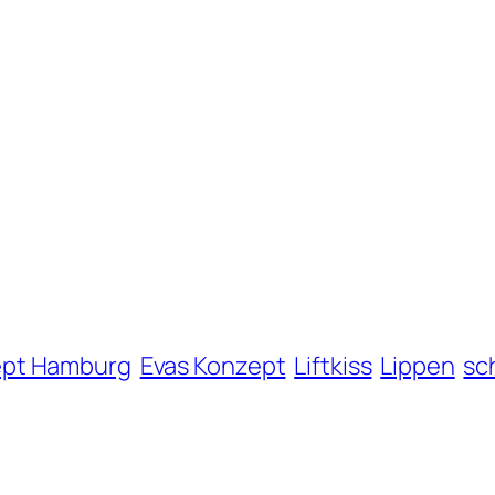
ept Hamburg
Evas Konzept
Liftkiss
Lippen
sc