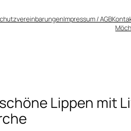
chutzvereinbarungen
Impressum / AGB
Konta
Möcht
 schöne Lippen mit Li
rche