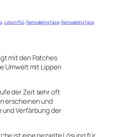
rg
, 
Lotion P50
, 
Remodeling Face
, 
Remodeling Face
ngt mit den
Patches
die Umwelt mit Lippen
fe der Zeit sehr oft
ien erscheinen und
e und Verfärbung der
che ist eine gezielte Lösung für