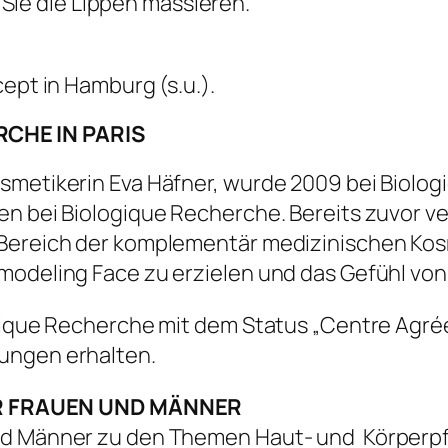
Sie die Lippen massieren.
cept in Hamburg (s.u.).
CHE IN PARIS
smetikerin Eva Häfner, wurde 2009 bei Biologi
n bei Biologique Recherche. Bereits zuvor ver
Bereich der komplementär medizinischen Kosm
modeling Face zu erzielen und das Gefühl von 
logique Recherche mit dem Status „Centre Ag
ungen erhalten.
R FRAUEN UND MÄNNER
nd Männer zu den Themen Haut- und Körperpfle