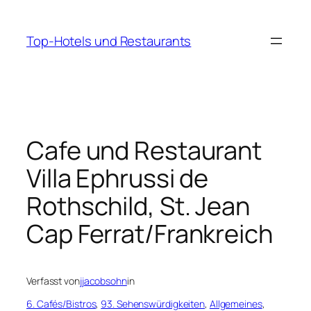
Zum
Inhalt
Top-Hotels und Restaurants
springen
Cafe und Restaurant
Villa Ephrussi de
Rothschild, St. Jean
Cap Ferrat/Frankreich
Verfasst von
jjacobsohn
in
6. Cafés/Bistros
, 
93. Sehenswürdigkeiten
, 
Allgemeines
, 