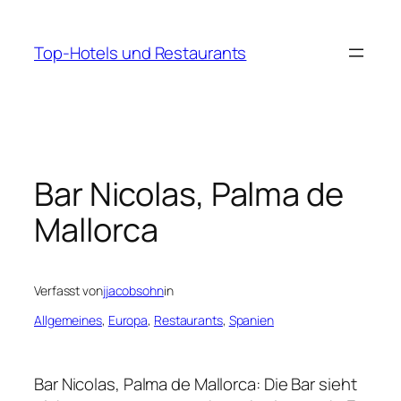
Zum
Inhalt
Top-Hotels und Restaurants
springen
Bar Nicolas, Palma de
Mallorca
Verfasst von
jjacobsohn
in
Allgemeines
, 
Europa
, 
Restaurants
, 
Spanien
Bar Nicolas, Palma de Mallorca: Die Bar sieht