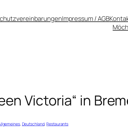
chutzvereinbarungen
Impressum / AGB
Konta
Möcht
een Victoria“ in Bre
Allgemeines
, 
Deutschland
, 
Restaurants