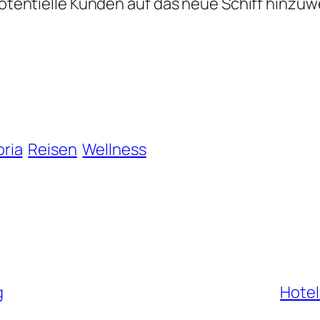
 potentielle Kunden auf das neue Schiff hinzuw
ria
Reisen
Wellness
g
Hotel