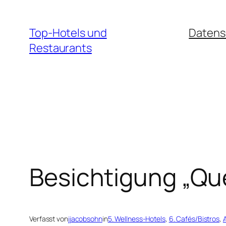
Zum
Inhalt
Top-Hotels und
Datens
springen
Restaurants
Besichtigung „Qu
Verfasst von
jjacobsohn
in
5. Wellness-Hotels
, 
6. Cafés/Bistros
, 