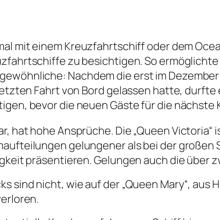
mal mit einem Kreuzfahrtschiff oder dem Ocea
zfahrtschiffe zu besichtigen. So ermöglichte
rgewöhnliche: Nachdem die erst im Dezember
etzten Fahrt von Bord gelassen hatte, durfte e
igen, bevor die neuen Gäste für die nächste K
r, hat hohe Ansprüche. Die „Queen Victoria“ is
maufteilungen gelungener als bei der großen
igkeit präsentieren. Gelungen auch die über z
s sind nicht, wie auf der „Queen Mary“, aus H
erloren.