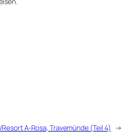
eisen.
/Resort A-Rosa, Travemünde (Teil 4)
→