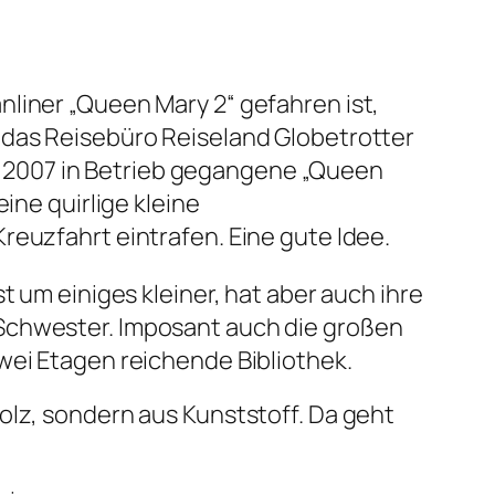
nliner „Queen Mary 2“ gefahren ist,
 das Reisebüro Reiseland Globetrotter
 2007 in Betrieb gegangene „Queen
ine quirlige kleine
reuzfahrt eintrafen. Eine gute Idee.
t um einiges kleiner, hat aber auch ihre
 Schwester. Imposant auch die großen
wei Etagen reichende Bibliothek.
olz, sondern aus Kunststoff. Da geht