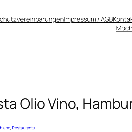
chutzvereinbarungen
Impressum / AGB
Konta
Möcht
sta Olio Vino, Hambu
hland
, 
Restaurants