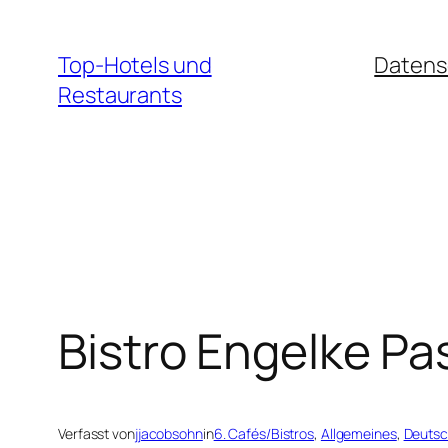
Zum
Inhalt
Top-Hotels und
Datens
springen
Restaurants
Bistro Engelke Pa
Verfasst von
jjacobsohn
in
6. Cafés/Bistros
, 
Allgemeines
, 
Deutsc