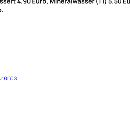
ssert 4,90 Euro, Mineralwasser (1 l) 5,50
o.
urants