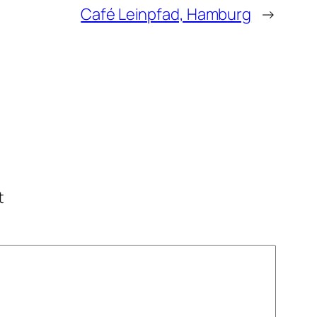
Café Leinpfad, Hamburg
→
t